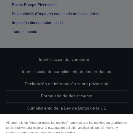
Epson Europe Electronics
Digigraphie® (Programa certificado de bellas artes)
Impresión directa sobre tejido
Todo el mundo
Identificación del vendedor
Identificación de cumplimiento de los productos
Declaración de información sobre privacidad
Formulario de desistimento
Cumplimiento de la Ley de Datos de la UE
Ponte en contacto con nosotros en relación con tus datos
Al hacer clic en “Aceptar todas las cookies”, aceptas que las cookies se guarden en
tu dispositivo para mejorar la navegación del sitio, analizar el uso del mismo, y
Información sobre cookies
colaborar con nuestros estudios para marketing.