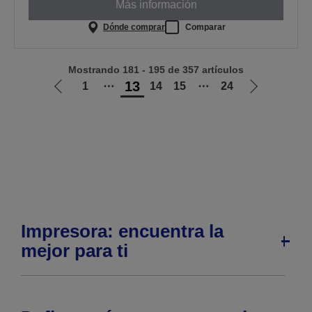
Más información
Dónde comprar
Comparar
Mostrando 181 - 195 de 357 artículos
13
1
⋯
14
15
⋯
24
Ir
Ir
a
a
la
la
página
página
anterior
siguiente
Impresora: encuentra la
mejor para ti