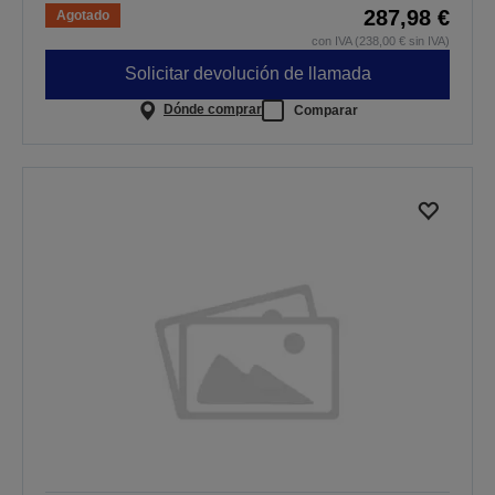
287,98 €
Agotado
con IVA (238,00 € sin IVA)
Solicitar devolución de llamada
Dónde comprar
Comparar