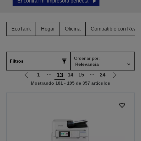
Encontrar mi impresora perfecta
EcoTank
Hogar
Oficina
Compatible con Ready
Ordenar por:
Filtros
13
1
⋯
14
15
⋯
24
Ir
Ir
Mostrando 181 - 195 de 357 artículos
a
a
la
la
página
página
anterior
siguiente