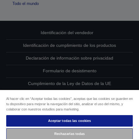
Todo el mundo
Identificación del vendedor
Identificación de cumplimiento de los productos
Declaración de información sobre privacidad
Formulario de desistimento
Cumplimiento de la Ley de Datos de la UE
Ponte en contacto con nosotros en relación con tus datos
Al hacer clic en “Aceptar todas las cookies”, aceptas que las cookies se guarden en
tu dispositivo para mejorar la navegación del sitio, analizar el uso del mismo, y
Información sobre cookies
colaborar con nuestros estudios para marketing.
Aceptar todas las cookies
Compromiso de accesibilidad de Epson
Rechazarlas todas