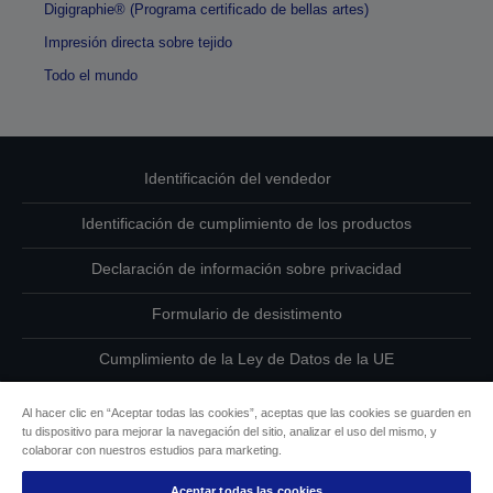
Digigraphie® (Programa certificado de bellas artes)
Impresión directa sobre tejido
Todo el mundo
Identificación del vendedor
Identificación de cumplimiento de los productos
Declaración de información sobre privacidad
Formulario de desistimento
Cumplimiento de la Ley de Datos de la UE
Ponte en contacto con nosotros en relación con tus datos
Al hacer clic en “Aceptar todas las cookies”, aceptas que las cookies se guarden en
tu dispositivo para mejorar la navegación del sitio, analizar el uso del mismo, y
Información sobre cookies
colaborar con nuestros estudios para marketing.
Aceptar todas las cookies