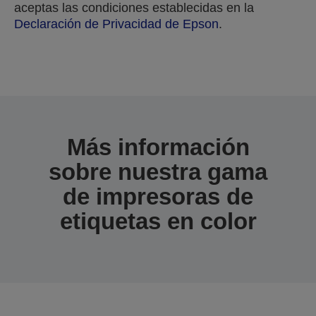
aceptas las condiciones establecidas en la
Declaración de Privacidad de Epson
.
Gracias por enviar tu solicitud.
Nos pondremos en contacto con usted en los
próximos días hábiles.
Más información
sobre nuestra gama
de impresoras de
etiquetas en color