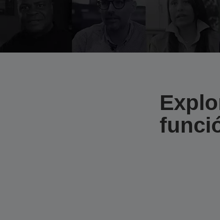
Explo
funci