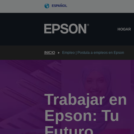
Skip
ESPAÑOL
to
main
content
HOGAR
INICIO
Empleo | Postula a empleos en Epson
Trabajar en
Epson: Tu
Futuro