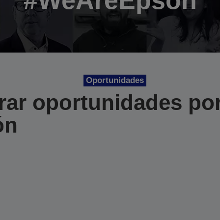
#WeAreEpson
Oportunidades
rar oportunidades po
ón