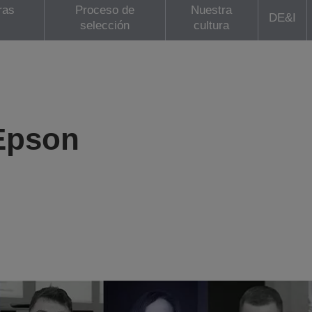
ras
Proceso de
Nuestra
DE&I
selección
cultura
 Epson