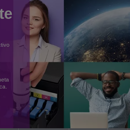
te
tivo
neta
ca.