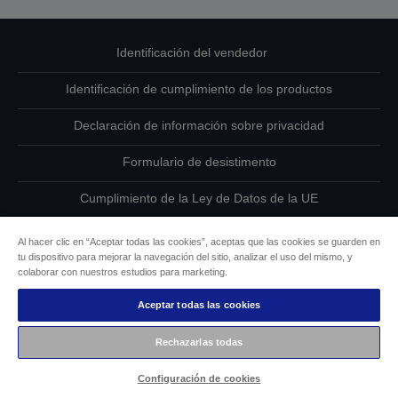
Identificación del vendedor
Identificación de cumplimiento de los productos
Declaración de información sobre privacidad
Formulario de desistimento
Cumplimiento de la Ley de Datos de la UE
Ponte en contacto con nosotros en relación con tus datos
Al hacer clic en “Aceptar todas las cookies”, aceptas que las cookies se guarden en
tu dispositivo para mejorar la navegación del sitio, analizar el uso del mismo, y
Información sobre cookies
colaborar con nuestros estudios para marketing.
Aceptar todas las cookies
Compromiso de accesibilidad de Epson
Rechazarlas todas
Copyright © 2026 Seiko Epson
Configuración de cookies