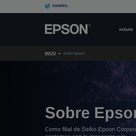
Skip
ESPAÑOL
to
main
content
HOGAR
INICIO
Sobre Epson
Sobre Epso
Como filial de Seiko Epson Corpora