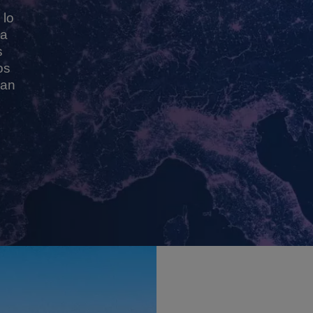
 lo
la
s
os
ean