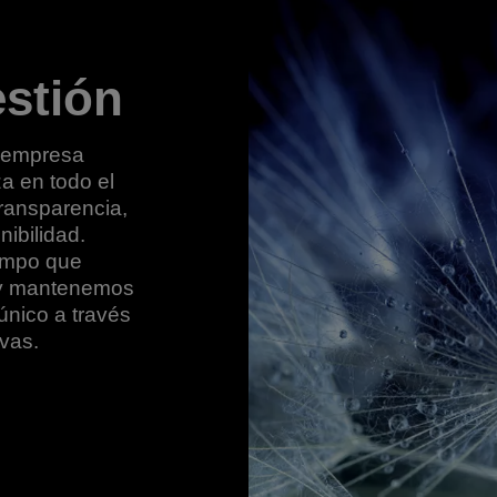
estión
a empresa
a en todo el
ransparencia,
nibilidad.
iempo que
 y mantenemos
único a través
vas.