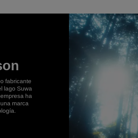
son
o fabricante
del lago Suwa
a empresa ha
n una marca
logía.