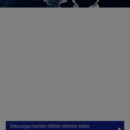
Visión y estrategia
Nuestra filosofía de innovación eficiente, compacta
y precisa va más allá de ofrecer productos de
calidad. Engloba nuestra aspiración de utilizar
nuestra tecnología para ayudar a superar los
problemas medioambientales globales y otros
aspectos sociales, para enriquecer la vida de las
personas y para hacer un mundo mejor. Nuestro
programa de Visión Medioambiental expone el
compromiso de llegar al objetivo de emisiones
negativas de carbono y de no utilizar recursos
subterráneos para 2050.
Descarga nuestro último informe sobre