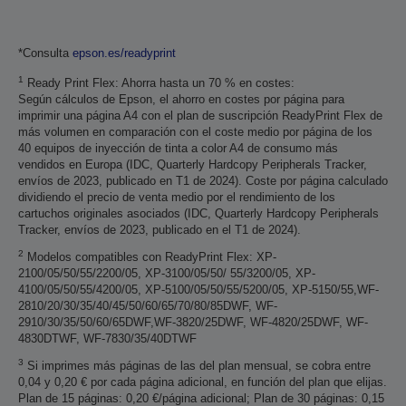
*Consulta
epson.es/readyprint
1
Ready Print Flex: Ahorra hasta un 70 % en costes:
Según cálculos de Epson, el ahorro en costes por página para
imprimir una página A4 con el plan de suscripción ReadyPrint Flex de
más volumen en comparación con el coste medio por página de los
40 equipos de inyección de tinta a color A4 de consumo más
vendidos en Europa (IDC, Quarterly Hardcopy Peripherals Tracker,
envíos de 2023, publicado en T1 de 2024). Coste por página calculado
dividiendo el precio de venta medio por el rendimiento de los
cartuchos originales asociados (IDC, Quarterly Hardcopy Peripherals
Tracker, envíos de 2023, publicado en el T1 de 2024).
2
Modelos compatibles con ReadyPrint Flex: XP-
2100/05/50/55/2200/05, XP-3100/05/50/ 55/3200/05, XP-
4100/05/50/55/4200/05, XP-5100/05/50/55/5200/05, XP-5150/55,WF-
2810/20/30/35/40/45/50/60/65/70/80/85DWF, WF-
2910/30/35/50/60/65DWF,WF-3820/25DWF, WF-4820/25DWF, WF-
4830DTWF, WF-7830/35/40DTWF
3
Si imprimes más páginas de las del plan mensual, se cobra entre
0,04 y 0,20 € por cada página adicional, en función del plan que elijas.
Plan de 15 páginas: 0,20 €/página adicional; Plan de 30 páginas: 0,15