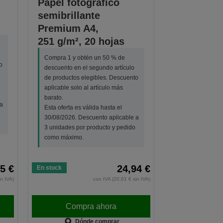
Papel fotográfico
,
semibrillante
Premium A4,
251 g/m², 20 hojas
Compra 1 y obtén un 50 % de
o
descuento en el segundo artículo
de productos elegibles. Descuento
aplicable solo al artículo más
barato.
a
Esta oferta es válida hasta el
30/08/2026. Descuento aplicable a
3 unidades por producto y pedido
como máximo.
5 €
24,94 €
En stock
in IVA)
con IVA (20,61 € sin IVA)
Compra ahora
Dónde comprar