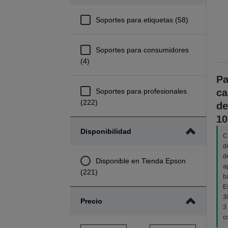
Soportes para etiquetas (58)
Soportes para consumidores
(4)
Pa
Soportes para profesionales
ca
(222)
de
10
Disponibilidad
C
d
d
Disponible en Tienda Epson
a
(221)
b
E
3
Precio
3
c