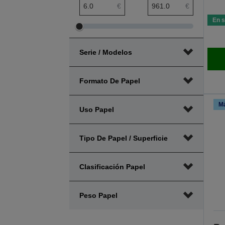
Rango mínimo de precio
Rango máximo de precio
€
€
En s
Ajustar
Ajustar
el
el
Serie / Modelos
rango
rango
mínimo
máximo
de
de
Formato De Papel
precio
precio
Má
Uso Papel
Tipo De Papel / Superficie
Clasificación Papel
Peso Papel