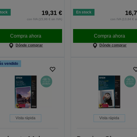
19,31 €
16,7
tock
En stock
con IVA (15,96 € sin IVA)
con IVA (13,84 € s
Compra ahora
Compra ahora
Dónde comprar
Dónde comprar
s vendido
Vista rápida
Vista rápida