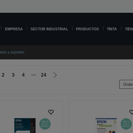
EMPRESA
SECTOR INDUSTRIAL
PRODUCTOS
TINTA
TIE
eles y soportes
2
3
4
⋯
24
Ir
Orde
a
la
página
siguiente