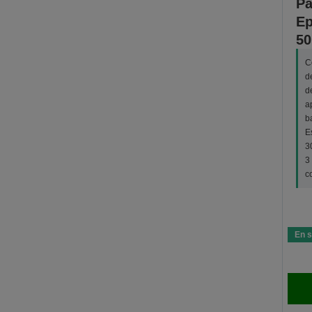
Pa
Ep
50
C
d
d
a
b
E
3
3
c
En s