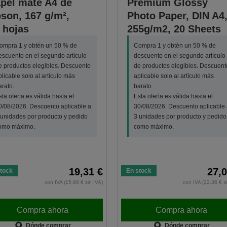
pel mate A4 de
Premium Glossy
son, 167 g/m²,
Photo Paper, DIN A4
 hojas
255g/m2, 20 Sheets
ompra 1 y obtén un 50 % de
Compra 1 y obtén un 50 % de
escuento en el segundo artículo
descuento en el segundo artículo
e productos elegibles. Descuento
de productos elegibles. Descuent
plicable solo al artículo más
aplicable solo al artículo más
arato.
barato.
sta oferta es válida hasta el
Esta oferta es válida hasta el
0/08/2026. Descuento aplicable a
30/08/2026. Descuento aplicable 
 unidades por producto y pedido
3 unidades por producto y pedido
omo máximo.
como máximo.
19,31 €
27,0
tock
En stock
con IVA (15,96 € sin IVA)
con IVA (22,36 € s
Compra ahora
Compra ahora
Dónde comprar
Dónde comprar