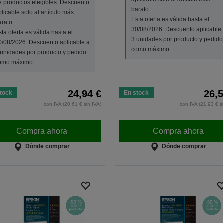
e productos elegibles. Descuento
barato.
plicable solo al artículo más
Esta oferta es válida hasta el
arato.
30/08/2026. Descuento aplicable 
sta oferta es válida hasta el
3 unidades por producto y pedido
0/08/2026. Descuento aplicable a
como máximo.
 unidades por producto y pedido
omo máximo.
24,94 €
26,5
tock
En stock
con IVA (20,61 € sin IVA)
con IVA (21,93 € s
Compra ahora
Compra ahora
Dónde comprar
Dónde comprar