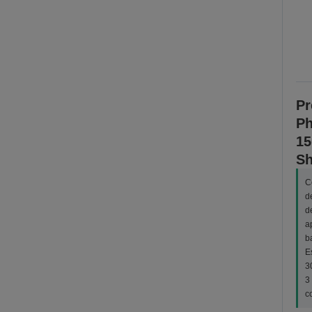
Pr
Ph
15
Sh
C
d
d
a
b
E
3
3
c