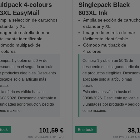
ltipack 4-colours
Singlepack Black
3XL EasyMail
603XL Ink
mplia selección de cartuchos
Amplia selección de cartuch
stándar y XL
estándar y XL
magen de estrella de mar
Imagen de estrella de mar
ácilmente identificable
fácilmente identificable
ómodo multipack de
Cómodo multipack de
 colores
4 colores
ompra 1 y obtén un 50 % de
Compra 1 y obtén un 50 % de
escuento en el segundo artículo
descuento en el segundo artículo
e productos elegibles. Descuento
de productos elegibles. Descuent
plicable solo al artículo más
aplicable solo al artículo más
arato.
barato.
sta oferta es válida hasta el
Esta oferta es válida hasta el
0/08/2026. Descuento aplicable a
30/08/2026. Descuento aplicable 
 unidades por producto y pedido
3 unidades por producto y pedido
omo máximo.
como máximo.
101,59 €
38,1
tock
En stock
con IVA (83,96 € sin IVA)
con IVA (31,49 € s