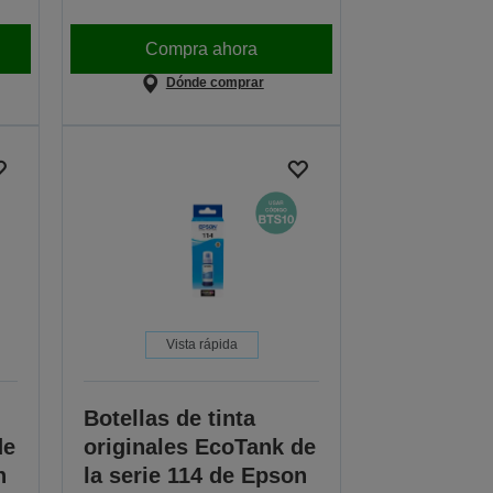
Compra ahora
Dónde comprar
Vista rápida
Botellas de tinta
de
originales EcoTank de
n
la serie 114 de Epson