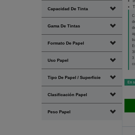
I
T
Capacidad De Tinta
C
d
Gama De Tintas
d
a
b
Formato De Papel
E
3
3
Uso Papel
c
Tipo De Papel / Superficie
En s
Clasificación Papel
Peso Papel