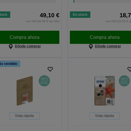
49,10 €
18,7
tock
En stock
con IVA (40,58 € sin IVA)
con IVA (15,53 € s
Compra ahora
Compra ahora
Dónde comprar
Dónde comprar
s vendido
Vista rápida
Vista rápida