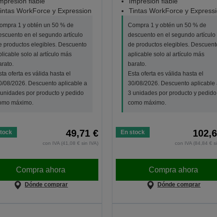
mpresión fiable
Impresión fiable
intas WorkForce y Expression
Tintas WorkForce y Express
ompra 1 y obtén un 50 % de
Compra 1 y obtén un 50 % de
escuento en el segundo artículo
descuento en el segundo artículo
e productos elegibles. Descuento
de productos elegibles. Descuent
plicable solo al artículo más
aplicable solo al artículo más
arato.
barato.
sta oferta es válida hasta el
Esta oferta es válida hasta el
0/08/2026. Descuento aplicable a
30/08/2026. Descuento aplicable 
 unidades por producto y pedido
3 unidades por producto y pedido
omo máximo.
como máximo.
49,71 €
102,6
tock
En stock
con IVA (41,08 € sin IVA)
con IVA (84,84 € s
Compra ahora
Compra ahora
Dónde comprar
Dónde comprar