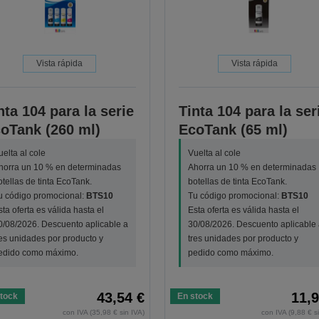
Vista rápida
Vista rápida
nta 104 para la serie
Tinta 104 para la ser
oTank (260 ml)
EcoTank (65 ml)
uelta al cole
Vuelta al cole
horra un 10 % en determinadas
Ahorra un 10 % en determinadas
otellas de tinta EcoTank.
botellas de tinta EcoTank.
u código promocional:
BTS10
Tu código promocional:
BTS10
sta oferta es válida hasta el
Esta oferta es válida hasta el
0/08/2026. Descuento aplicable a
30/08/2026. Descuento aplicable 
res unidades por producto y
tres unidades por producto y
edido como máximo.
pedido como máximo.
43,54 €
11,9
tock
En stock
con IVA (35,98 € sin IVA)
con IVA (9,88 € s