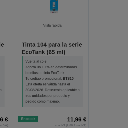
Vista rápida
ie
Tinta 104 para la serie
EcoTank (65 ml)
Vuelta al cole
Ahorra un 10 % en determinadas
botellas de tinta EcoTank.
Tu código promocional:
BTS10
Esta oferta es válida hasta el
a
30/08/2026. Descuento aplicable a
tres unidades por producto y
pedido como máximo.
6 €
11,96 €
En stock
in IVA)
con IVA (9,88 € sin IVA)