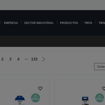
EMPRESA
SECTOR INDUSTRIAL
PRODUCTOS
TINTA
TIE
2
3
4
⋯
133
Ir
Orde
a
la
página
siguiente