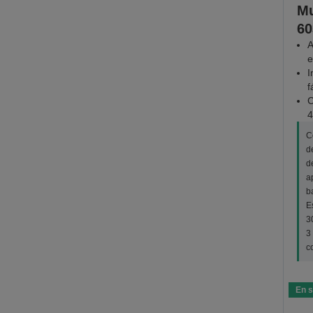
Mu
60
A
e
I
f
C
4
C
d
d
a
b
E
3
3
c
En s