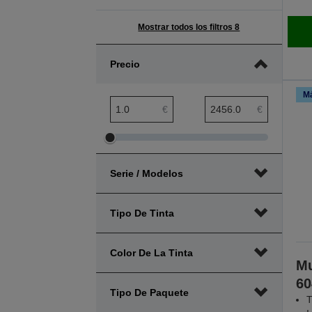
Mostrar todos los filtros 8
Precio
Má
Rango mínimo de precio
Rango máximo de precio
€
€
Ajustar
Ajustar
el
el
Serie / Modelos
rango
rango
mínimo
máximo
de
de
Tipo De Tinta
precio
precio
Color De La Tinta
Mu
60
Tipo De Paquete
T