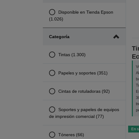
Disponible en Tienda Epson
(1.026)
Categoría
Ti
Tintas (1.300)
Ec
V
Papeles y soportes (351)
A
b
T
Cintas de rotuladoras (92)
E
3
t
Soportes y papeles de equipos
p
de impresión comercial (77)
En s
Tóneres (66)