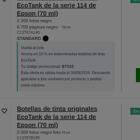
EcoTank de la serie 114 de
Epson (70 ml)
2.300 fotos negro
6.700 páginas negro
70 ml
C13T07A140
STANDARD
Vuelta al cole
Ahorra un 10 % en determinadas botellas de tinta
EcoTank.
Tu código promocional:
BTS10
Esta oferta es válida hasta el 30/08/2026. Descuento
aplicable a tres unidades por producto y pedido
como máximo.
Botellas de tinta originales
En 
EcoTank de la serie 114 de
Epson (70 ml)
2.300 fotos negro foto
70 ml
C13T07B140