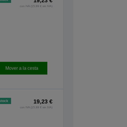
19,23 €
con IVA (15,89 € sin IVA)
Mover a la cesta
19,23 €
stock
con IVA (15,89 € sin IVA)