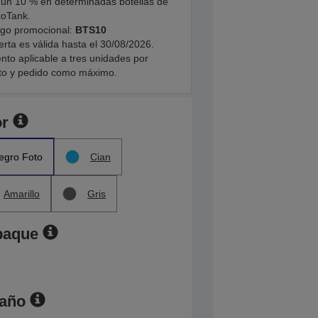
 un 10 % en determinadas botellas de
coTank.
igo promocional:
BTS10
erta es válida hasta el 30/08/2026.
to aplicable a tres unidades por
to y pedido como máximo.
or
egro Foto
Cian
Amarillo
Gris
paque
maño