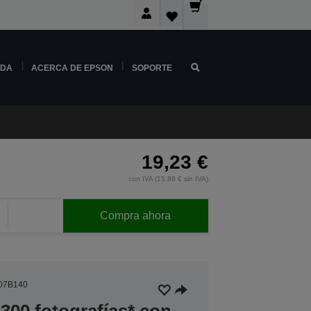
NDA
ACERCA DE EPSON
SOPORTE
19,23 €
con IVA (15,89 € sin IVA)
Compra ahora
07B140