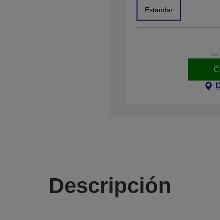
Estándar
con 
C
D
Descripción