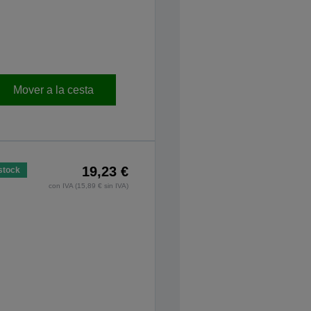
Mover a la cesta
19,23 €
stock
con IVA (15,89 € sin IVA)