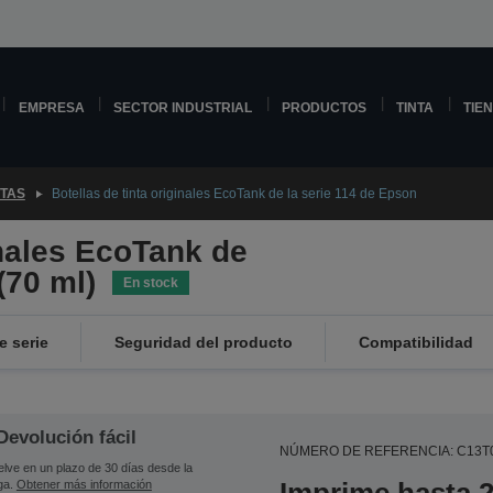
EMPRESA
SECTOR INDUSTRIAL
PRODUCTOS
TINTA
TIE
NTAS
Botellas de tinta originales EcoTank de la serie 114 de Epson
inales EcoTank de
(70 ml)
En stock
 serie
Seguridad del producto
Compatibilidad
Devolución fácil
NÚMERO DE REFERENCIA: C13T
lve en un plazo de 30 días desde la
ga.
Obtener más información