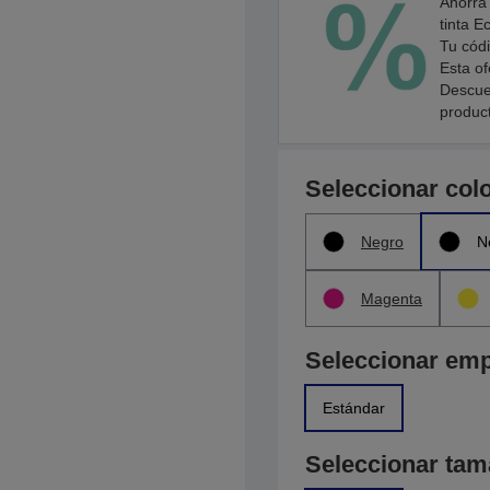
Ahorra
tinta E
Tu cód
Esta of
Descuen
produc
Seleccionar col
Negro
N
Magenta
Seleccionar em
Estándar
Seleccionar ta