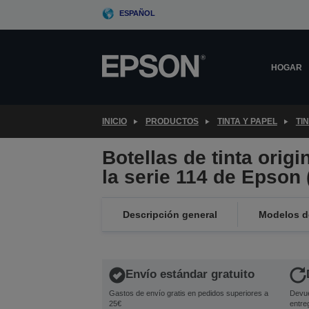
Skip
ESPAÑOL
to
main
content
HOGAR
INICIO
PRODUCTOS
TINTA Y PAPEL
TI
Botellas de tinta orig
la serie 114 de Epson 
Descripción general
Modelos de
Envío estándar gratuito
Gastos de envío gratis en pedidos superiores a
Devue
25€
entre