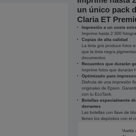
Imprime hasta 2
un único pack d
Claria ET Prem
Impresión a un coste extr
Imprime hasta 2 300 fotograf
Copias de alta calidad
La tinta gris produce fotos 
que la tinta negra pigmentad
documentos
Recuerdos que durarán g
Imprime fotos que durarán 
Optimizado para impreso
Disfruta de una impresión fi
originales de Epson. Garant
con tu EcoTank.
Botellas especialmente di
derrames
Las botellas con llave de b
llenes los depósitos con el c
Vuelta 