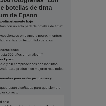
300 fotografías* con
e botellas de tinta
ium de Epson
aordinariamente bajo
ías con un solo pack de botellas de tinta*
excepcionales en blanco y negro, mientras
a garantiza un texto nítido para los
eneraciones
hasta 300 años en un álbum*
ras Epson
able y sin complicaciones con las tintas
izado para producir los mejores resultados
señadas para evitar problemas y
loqueo están diseñadas para que siempre
olor correcto.
al cole