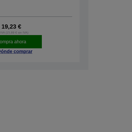
19,23 €
IVA (15,89 € sin IVA)
ompra ahora
ónde comprar