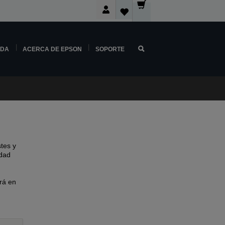
NDA
ACERCA DE EPSON
SOPORTE
tes y
idad
rá en