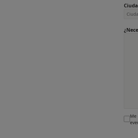
Ciud
¿Nece
Me 
eve