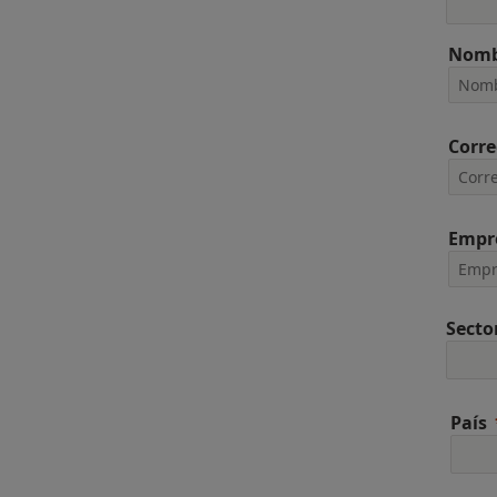
Nomb
Corre
Empr
Secto
País