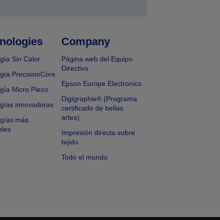
nologies
Company
gía Sin Calor
Página web del Equipo
Directivo
gía PrecisionCore
Epson Europe Electronics
gía Micro Piezo
Digigraphie® (Programa
gías innovadoras
certificado de bellas
artes)
ogías más
bles
Impresión directa sobre
tejido
Todo el mundo