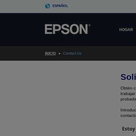
Skip
ESPAÑOL
to
main
content
HOGAR
INICIO
Contact Us
Sol
Obtén c
trabajar
probada
Introdu
contacto
Estoy