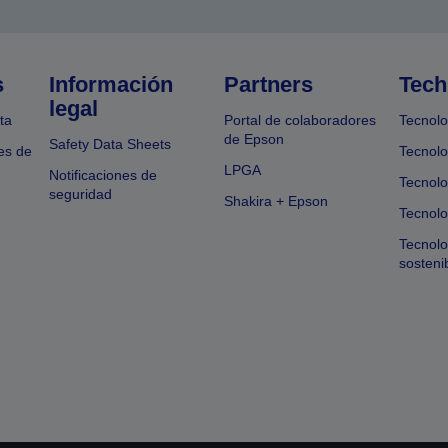
s
Información
Partners
Tech
legal
ta
Portal de colaboradores
Tecnolo
de Epson
Safety Data Sheets
es de
Tecnolo
LPGA
Notificaciones de
Tecnolo
seguridad
Shakira + Epson
Tecnolo
Tecnol
sosteni