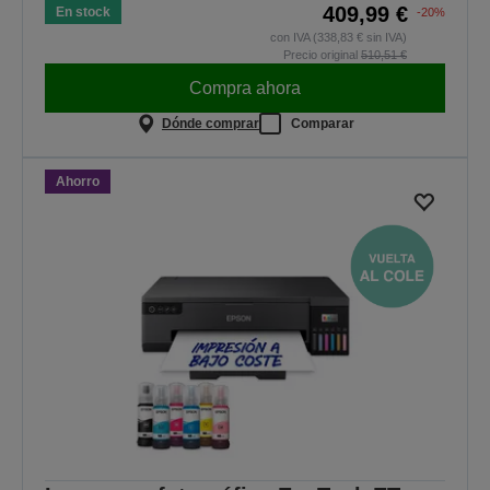
409,99 €
En stock
-20%
con IVA (338,83 € sin IVA)
Precio original
510,51 €
Compra ahora
Dónde comprar
Comparar
Ahorro