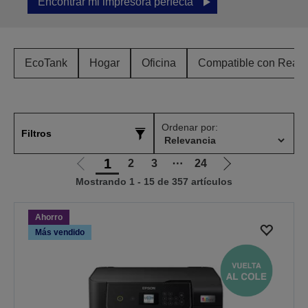
Encontrar mi impresora perfecta
EcoTank
Hogar
Oficina
Compatible con Ready
Ordenar por:
Filtros
1
2
3
⋯
24
Ir
Ir
Mostrando 1 - 15 de 357 artículos
a
a
la
la
página
página
Ahorro
anterior
siguiente
Más vendido