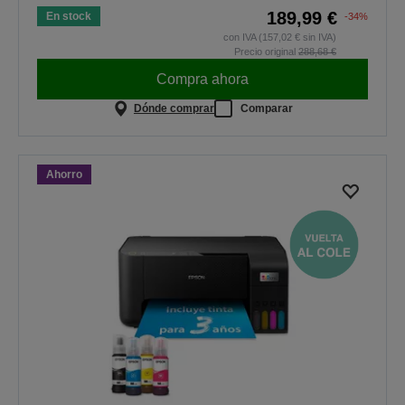
189,99 €
En stock
-34%
con IVA (157,02 € sin IVA)
Precio original
288,68 €
Compra ahora
Dónde comprar
Comparar
Ahorro