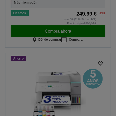
Más información
249,99 €
En stock
-19%
con IVA (206,60 € sin IVA)
Precio original
308,84 €
Compra ahora
Dónde comprar
Comparar
Ahorro