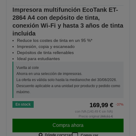
Impresora multifunción EcoTank ET-
2864 A4 con depósito de tinta,
conexión Wi-Fi y hasta 3 años de tinta
incluida
Reduce los costes de tinta en un 95 %*
Impresión, copia y escaneado
Depósitos de tinta rellenables
Ideal para estudiantes
Vuelta al cole
Ahorra en una selección de impresoras.
La oferta es válida solo hasta la medianoche del 30/08/2026.
Descuento aplicable a una unidad por producto y pedido como
máximo.
169,99 €
En stock
-37%
con IVA (140,49 € sin IVA)
Precio original
268,51 €
Compra ahora
Dónde comprar
Comparar