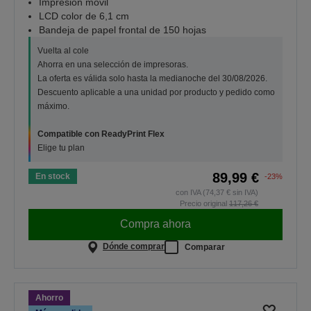
Impresión móvil
LCD color de 6,1 cm
Bandeja de papel frontal de 150 hojas
Vuelta al cole
Ahorra en una selección de impresoras.
La oferta es válida solo hasta la medianoche del 30/08/2026.
Descuento aplicable a una unidad por producto y pedido como
máximo.
Compatible con ReadyPrint Flex
Elige tu plan
89,99 €
En stock
-23%
con IVA (74,37 € sin IVA)
Precio original
117,26 €
Compra ahora
Dónde comprar
Comparar
Ahorro