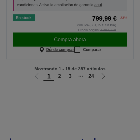
condiciones. Activa la ampliación de garantía
aquí
.
799,99 €
En stock
-33%
con IVA (661,15 € sin IVA)
Precio original
1.202,33 €
Compra ahora
Dónde comprar
Comparar
Mostrando 1 - 15 de 357 artículos
1
2
3
⋯
24
Ir
Ir
a
a
la
la
página
página
anterior
siguiente