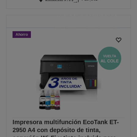
Vuelta al cole
Ahorra en una selección de
impresoras. La oferta es válida
solo hasta la medianoche del
Ahorro
30/08/2026.
VER LAS OFERTAS
Impresora multifunción EcoTank ET-
2950 A4 con depósito de tinta,