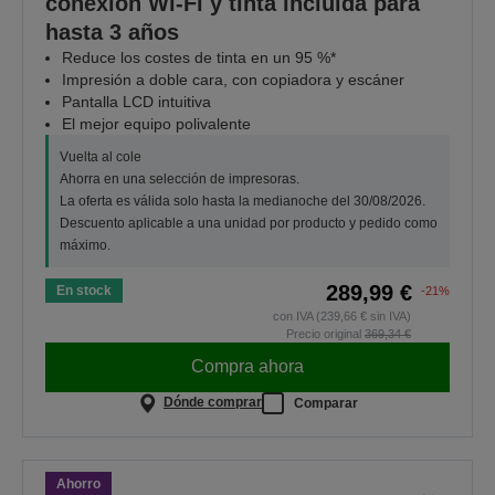
conexión Wi-Fi y tinta incluida para
hasta 3 años
Reduce los costes de tinta en un 95 %*
Impresión a doble cara, con copiadora y escáner
Pantalla LCD intuitiva
El mejor equipo polivalente
Vuelta al cole
Ahorra en una selección de impresoras.
La oferta es válida solo hasta la medianoche del 30/08/2026.
Descuento aplicable a una unidad por producto y pedido como
máximo.
289,99 €
En stock
-21%
con IVA (239,66 € sin IVA)
Precio original
369,34 €
Compra ahora
Dónde comprar
Comparar
Ahorro