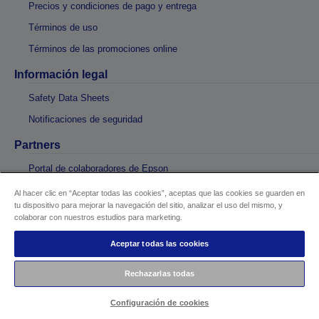
Precios y condiciones de pago y entrega
Términos de uso
Términos de las promociones online
Información legal
Safety Data Sheets
Notificaciones de seguridad
Partners
Portal de colaboradores de Epson
LPGA
Al hacer clic en “Aceptar todas las cookies”, aceptas que las cookies se guarden en
tu dispositivo para mejorar la navegación del sitio, analizar el uso del mismo, y
Shakira + Epson
colaborar con nuestros estudios para marketing.
Technologies
Aceptar todas las cookies
Tecnología Sin Calor
Rechazarlas todas
Tecnología PrecisionCore
Tecnología Micro Piezo
Configuración de cookies