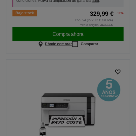
condiciones. Activa la ampliación de garantía
aquí
.
329,99 €
Bajo stock
-11%
con IVA (272,72 € sin IVA)
Precio original
369,34 €
Compra ahora
Dónde comprar
Comparar