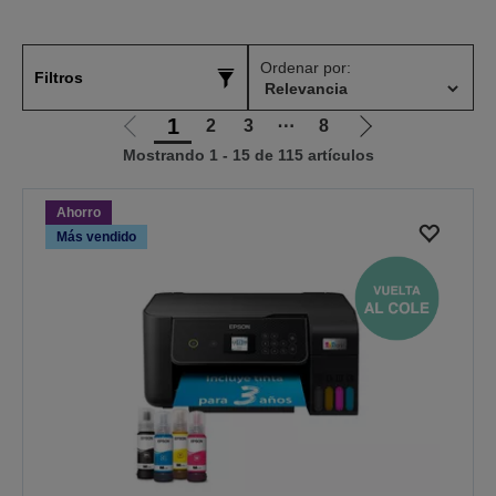
Ordenar por:
Filtros
1
2
3
⋯
8
Ir
Ir
Mostrando 1 - 15 de 115 artículos
a
a
la
la
página
página
Ahorro
anterior
siguiente
Más vendido