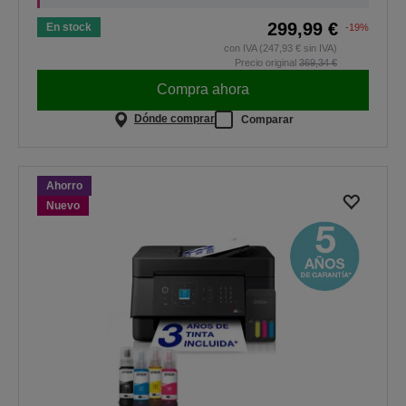
299,99 €
En stock
-19%
con IVA (247,93 € sin IVA)
Precio original
369,34 €
Compra ahora
Dónde comprar
Comparar
Ahorro
Nuevo