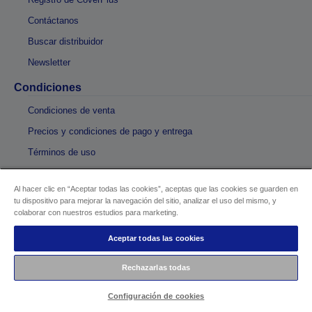
Contáctanos
Buscar distribuidor
Newsletter
Condiciones
Condiciones de venta
Precios y condiciones de pago y entrega
Términos de uso
Términos de las promociones online
Al hacer clic en “Aceptar todas las cookies”, aceptas que las cookies se guarden en
Información legal
tu dispositivo para mejorar la navegación del sitio, analizar el uso del mismo, y
colaborar con nuestros estudios para marketing.
Safety Data Sheets
Aceptar todas las cookies
Notificaciones de seguridad
Partners
Rechazarlas todas
Portal de colaboradores de Epson
Configuración de cookies
LPGA