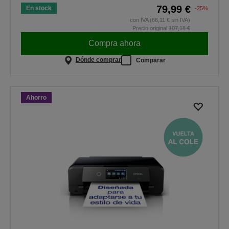
79,99 €
En stock
-25%
con IVA (66,11 € sin IVA)
Precio original
107,18 €
Compra ahora
Dónde comprar
Comparar
Ahorro