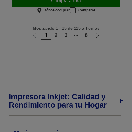
Compra ahora
Dónde comprar
Comparar
Mostrando 1 - 15 de 115 artículos
1
2
3
⋯
8
Ir
Ir
a
a
la
la
página
página
anterior
siguiente
Impresora Inkjet: Calidad y
Rendimiento para tu Hogar