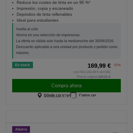
Reduce los costes de tinta en un 95 %*
Impresión, copia y escaneado
Depósitos de tinta rellenables
Ideal para estudiantes
Vuelta al cole
Ahorra en una selección de impresoras.
La oferta es válida solo hasta la medianoche del 30/08/2026.
Descuento aplicable a una unidad por producto y pedido como
máximo.
169,99 €
En stock
-37%
con IVA (140,49 € sin IVA)
Precio original
268,51 €
Compra ahora
Vuelta al cole
Dónde comprar
Comparar
Ahorra en una selección de
impresoras. La oferta es válida
solo hasta la medianoche del
Ahorro
30/08/2026.