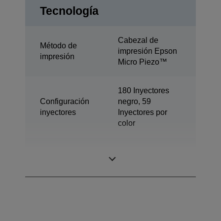
Tecnología
Cabezal de
Método de
impresión Epson
impresión
Micro Piezo™
180 Inyectores
Configuración
negro, 59
inyectores
Inyectores por
color
Tecnología de
Dye Ink
tinta