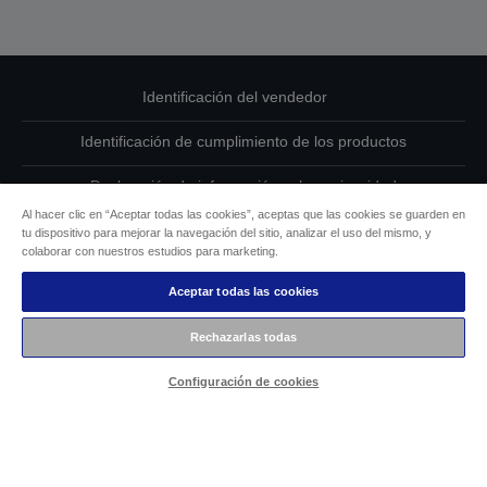
Identificación del vendedor
Identificación de cumplimiento de los productos
Declaración de información sobre privacidad
Al hacer clic en “Aceptar todas las cookies”, aceptas que las cookies se guarden en
Formulario de desistimento
tu dispositivo para mejorar la navegación del sitio, analizar el uso del mismo, y
colaborar con nuestros estudios para marketing.
Cumplimiento de la Ley de Datos de la UE
Aceptar todas las cookies
Ponte en contacto con nosotros en relación con tus datos
Rechazarlas todas
Información sobre cookies
Configuración de cookies
Compromiso de accesibilidad de Epson
Copyright © 2026 Seiko Epson