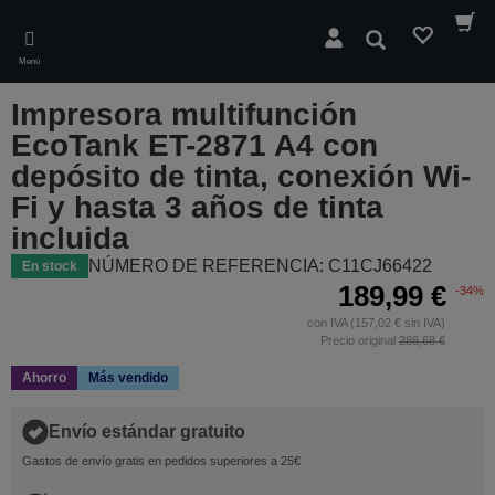
Skip
to
Buscar
main
Menú
content
Impresora multifunción
EcoTank ET-2871 A4 con
depósito de tinta, conexión Wi-
Fi y hasta 3 años de tinta
incluida
NÚMERO DE REFERENCIA: C11CJ66422
En stock
189,99 €
-34%
con IVA (157,02 € sin IVA)
Precio original
288,68 €
Ahorro
Más vendido
Envío estándar gratuito
Gastos de envío gratis en pedidos superiores a 25€