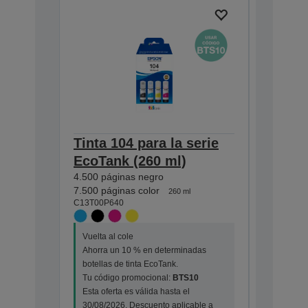
Tinta 104 para la serie
Tinta 1
EcoTank (260 ml)
EcoTan
4.500 páginas negro
4.500 pág
C13T00P1
7.500 páginas color
260 ml
C13T00P640
Vuelta al
Vuelta al cole
Ahorra u
Ahorra un 10 % en determinadas
botellas 
botellas de tinta EcoTank.
Tu códig
Tu código promocional:
BTS10
Esta ofert
Esta oferta es válida hasta el
30/08/202
30/08/2026. Descuento aplicable a
tres unid