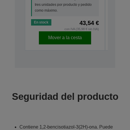
tres unidades por producto y pedido
como má
como máximo.
43,54 €
En stock
En stock
con IVA (35,98 € sin IVA)
Mover a la cesta
Seguridad del producto
Contiene 1,2-bencisotiazol-3(2H)-ona. Puede