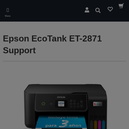
Skip
to
Buscar
main
Menú
content
Epson EcoTank ET-2871
Support