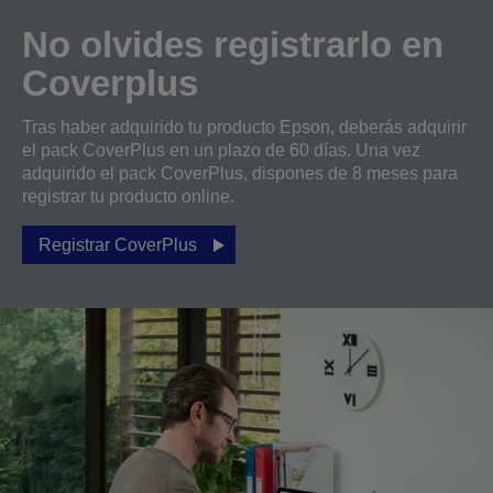
No olvides registrarlo en
Coverplus
Tras haber adquirido tu producto Epson, deberás adquirir
el pack CoverPlus en un plazo de 60 días. Una vez
adquirido el pack CoverPlus, dispones de 8 meses para
registrar tu producto online.
Registrar CoverPlus