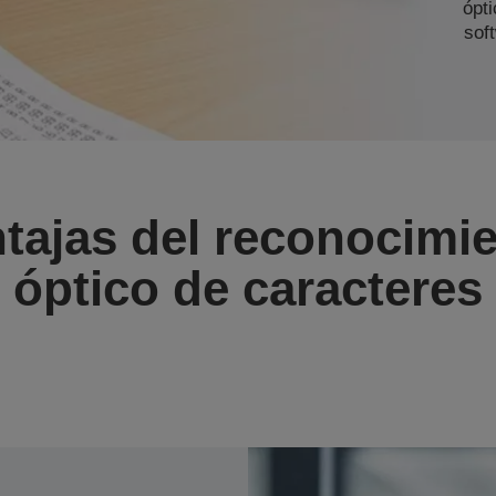
ópt
sof
tajas del reconocimi
óptico de caracteres