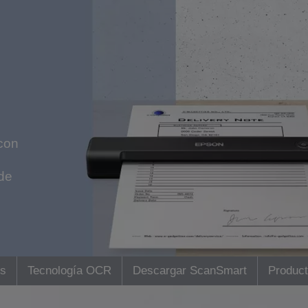
con
 de
os
Tecnología OCR
Descargar ScanSmart
Product