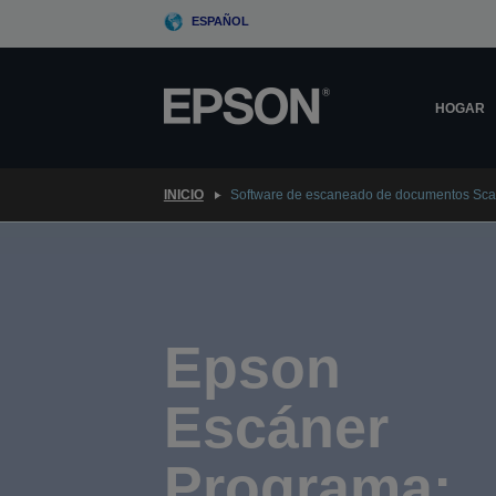
Skip
ESPAÑOL
to
main
content
HOGAR
INICIO
Software de escaneado de documentos Sc
Epson
Escáner
Programa: