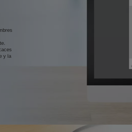
ombres
te.
icaces
e y la