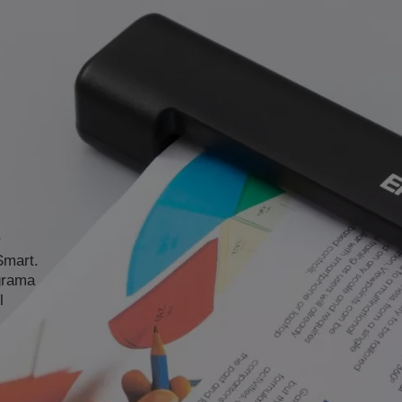
r
Smart.
grama
l