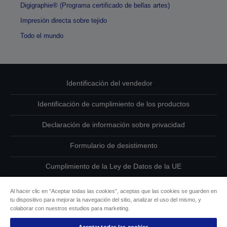
Digigraphie® (Programa certificado de bellas artes)
Impresión directa sobre tejido
Todo el mundo
Identificación del vendedor
Identificación de cumplimiento de los productos
Declaración de información sobre privacidad
Formulario de desistimento
Cumplimiento de la Ley de Datos de la UE
Ponte en contacto con nosotros en relación con tus datos
Al hacer clic en “Aceptar todas las cookies”, aceptas que las cookies se guarden en
tu dispositivo para mejorar la navegación del sitio, analizar el uso del mismo, y
Información sobre cookies
colaborar con nuestros estudios para marketing.