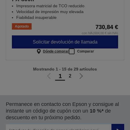
Impresora matricial de TCO reducido
Velocidad de impresión muy elevada
Fiabilidad insuperable
730,84 €
Agotado
con IVA (604,00 € sin IVA)
Solicitar devolución de llamada
Dónde comprar
Comparar
Mostrando 1 - 15 de 29 artículos
1
2
Ir
Ir
a
a
la
la
página
página
Permanece en contacto con Epson y consigue al
anterior
siguiente
instante un código de cupón con un
10 %*
de
descuento en tu próximo pedido.