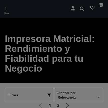
Skip
to
Buscar
main
Menú
content
Impresora Matricial:
Rendimiento y
Fiabilidad para tu
Negocio
Ordenar por:
Filtros
1
2
Ir
Ir