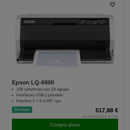
Epson LQ-690II
106 columnas con 24 agujas
Interfaces USB y paralelo
Imprime 1 + 6 a 487 cps
517,88 €
En stock
con IVA (428,00 € sin IVA)
Compra ahora