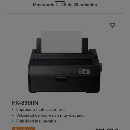
Mostrando 1 - 15 de 29 artículos
a
a
la
la
página
página
anterior
siguiente
FX-890IIN
Impresora matricial en red
Velocidad de impresión muy elevada
Fiabilidad insuperable