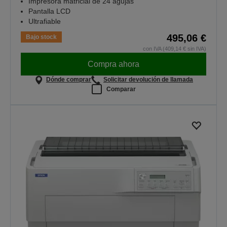
Impresora matricial de 24 agujas
Pantalla LCD
Ultrafiable
495,06 €
Bajo stock
con IVA (409,14 € sin IVA)
Compra ahora
Dónde comprar
Solicitar devolución de llamada
Comparar