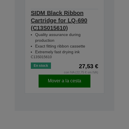
SIDM Black Ribbon
Cartridge for LQ-690
(C13S015610)
Quality assurance during
production
Exact fitting ribbon cassette
Extremely fast drying ink
C13S015610
27,53 €
En stock
con IVA (22,75 € sin IVA)
Mover a la cesta