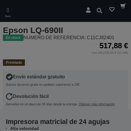
Skip
to
Buscar
main
Menú
content
Epson LQ-690II
NÚMERO DE REFERENCIA: C11CJ82401
En stock
517,88 €
con IVA (428,00 € sin IVA)
Premiado
Envío estándar gratuito
Gastos de envío gratis en pedidos superiores a 25€
Devolución fácil
Devuelve en un plazo de 30 días desde la entrega.
Obtener más información
Impresora matricial de 24 agujas
Alta velocidad