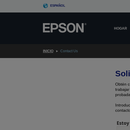
Skip
ESPAÑOL
to
main
content
HOGAR
INICIO
Contact Us
Sol
Obtén c
trabajar
probada
Introdu
contacto
Estoy