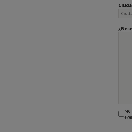
Ciud
¿Nece
Me 
eve