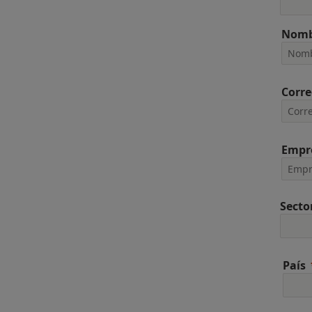
Nomb
Corre
Empr
Secto
País