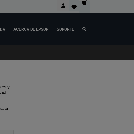
NDA
ACERCA DE EPSON
SOPORTE
tes y
idad
rá en