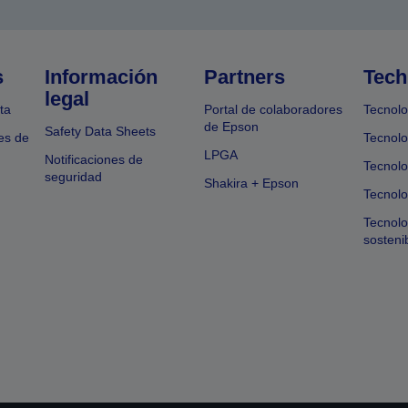
s
Información
Partners
Tech
legal
ta
Portal de colaboradores
Tecnolo
de Epson
Safety Data Sheets
es de
Tecnolo
LPGA
Notificaciones de
Tecnolo
seguridad
Shakira + Epson
Tecnolo
Tecnol
sosteni