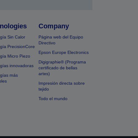
nologies
Company
gía Sin Calor
Página web del Equipo
Directivo
gía PrecisionCore
Epson Europe Electronics
gía Micro Piezo
Digigraphie® (Programa
gías innovadoras
certificado de bellas
artes)
ogías más
bles
Impresión directa sobre
tejido
Todo el mundo