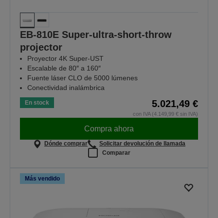
EB-810E Super-ultra-short-throw
projector
Proyector 4K Super-UST
Escalable de 80″ a 160″
Fuente láser CLO de 5000 lúmenes
Conectividad inalámbrica
5.021,49 €
En stock
con IVA (4.149,99 € sin IVA)
Compra ahora
Dónde comprar
Solicitar devolución de llamada
Comparar
Más vendido