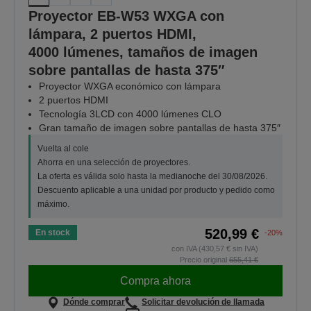
Proyector EB-W53 WXGA con
lámpara, 2 puertos HDMI,
4000 lúmenes, tamaños de imagen
sobre pantallas de hasta 375″
Proyector WXGA económico con lámpara
2 puertos HDMI
Tecnología 3LCD con 4000 lúmenes CLO
Gran tamaño de imagen sobre pantallas de hasta 375″
Vuelta al cole
Ahorra en una selección de proyectores.
La oferta es válida solo hasta la medianoche del 30/08/2026.
Descuento aplicable a una unidad por producto y pedido como
máximo.
520,99 €
En stock
-20%
con IVA (430,57 € sin IVA)
Precio original
655,41 €
Compra ahora
Dónde comprar
Solicitar devolución de llamada