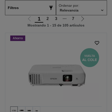
Ordenar por:
Filtros
1
2
3
⋯
7
Ir
Ir
Mostrando 1 - 15 de 105 artículos
a
a
la
la
página
página
Ahorro
anterior
siguiente