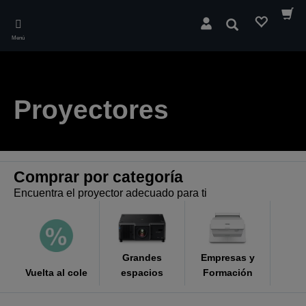
Skip
to
Buscar
main
Menú
content
Proyectores
Comprar por categoría
Encuentra el proyector adecuado para ti
Grandes
Empresas y
Vuelta al cole
espacios
Formación
C