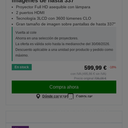
imágenes de hasta 337″
Proyector Full HD asequible con lámpara
2 puertos HDMI
Tecnología 3LCD con 3600 lúmenes CLO
Gran tamaño de imagen sobre pantallas de hasta 337″
Vuelta al cole
Ahorra en una selección de proyectores.
La oferta es válida solo hasta la medianoche del 30/08/2026.
Descuento aplicable a una unidad por producto y pedido como
máximo.
599,99 €
En stock
-18%
con IVA (495,86 € sin IVA)
Precio original
736,08 €
Compra ahora
Vuelta al cole
Dónde comprar
Comparar
Ahorra en una selección de
proyectores. La oferta es válida
solo hasta la medianoche del