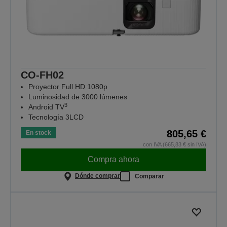
CO-FH02
Proyector Full HD 1080p
Luminosidad de 3000 lúmenes
3
Android TV
Tecnología 3LCD
805,65 €
En stock
con IVA (665,83 € sin IVA)
Compra ahora
Dónde comprar
Comparar