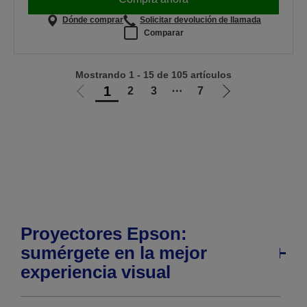
Dónde comprar
Solicitar devolución de llamada
Comparar
Mostrando 1 - 15 de 105 artículos
1
2
3
⋯
7
Ir
Ir
a
a
la
la
página
página
anterior
siguiente
Proyectores Epson:
sumérgete en la mejor
experiencia visual