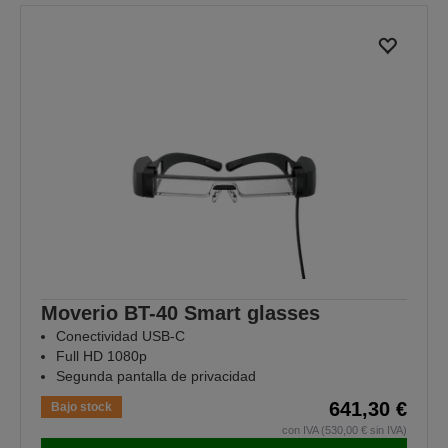
la
la
página
página
anterior
siguiente
Moverio BT-40 Smart glasses
Conectividad USB-C
Full HD 1080p
Segunda pantalla de privacidad
641,30 €
Bajo stock
con IVA (530,00 € sin IVA)