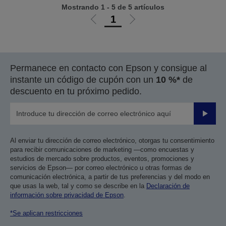
Mostrando 1 - 5 de 5 artículos
1
Ir
Ir
a
a
la
la
página
página
Permanece en contacto con Epson y consigue al
anterior
siguiente
instante un código de cupón con un
10 %*
de
descuento en tu próximo pedido.
Enviar
Al enviar tu dirección de correo electrónico, otorgas tu consentimiento
para recibir comunicaciones de marketing —como encuestas y
estudios de mercado sobre productos, eventos, promociones y
servicios de Epson— por correo electrónico u otras formas de
comunicación electrónica, a partir de tus preferencias y del modo en
que usas la web, tal y como se describe en la
Declaración de
información sobre privacidad de Epson
.
*Se aplican restricciones