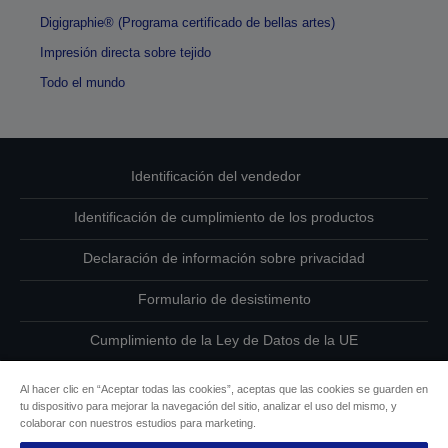
Digigraphie® (Programa certificado de bellas artes)
Impresión directa sobre tejido
Todo el mundo
Identificación del vendedor
Identificación de cumplimiento de los productos
Declaración de información sobre privacidad
Formulario de desistimento
Cumplimiento de la Ley de Datos de la UE
Ponte en contacto con nosotros en relación con tus datos
Al hacer clic en “Aceptar todas las cookies”, aceptas que las cookies se guarden en
tu dispositivo para mejorar la navegación del sitio, analizar el uso del mismo, y
Información sobre cookies
colaborar con nuestros estudios para marketing.