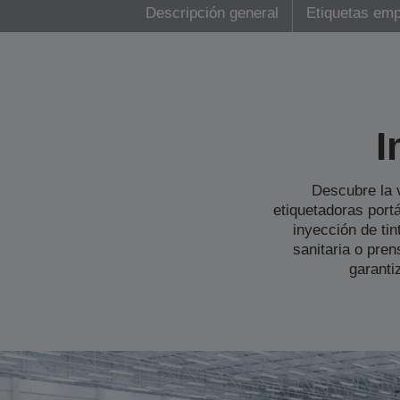
Descripción general
Etiquetas emp
I
Descubre la v
etiquetadoras port
inyección de tin
sanitaria o pren
garanti