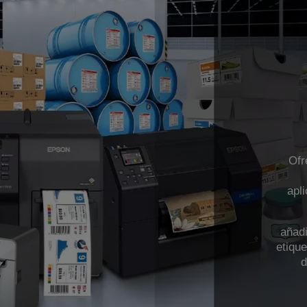
Ofr
apl
añadi
etiqu
d