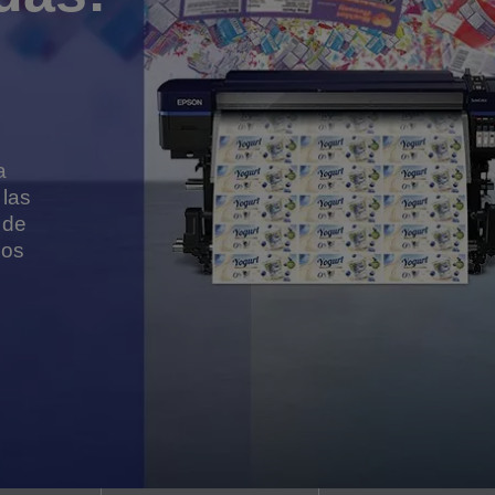
a
 las
 de
sos