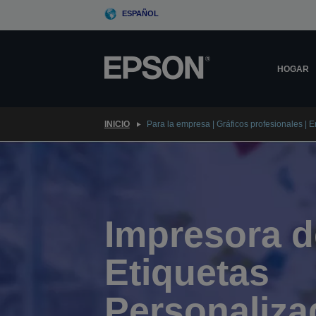
Skip
ESPAÑOL
to
main
content
HOGAR
INICIO
Para la empresa | Gráficos profesionales | 
Impresora d
Etiquetas
Personaliza