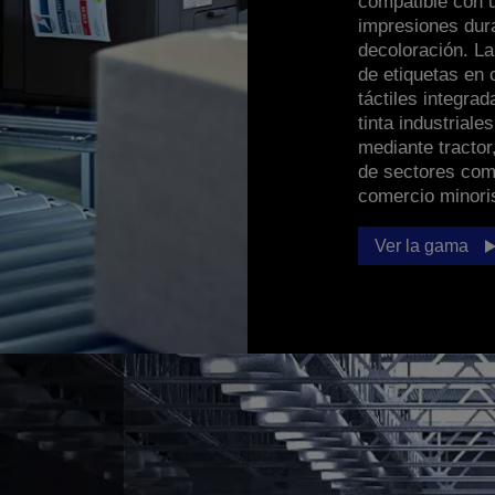
compatible con 
impresiones dura
decoloración. L
de etiquetas en 
táctiles integra
tinta industrial
mediante tractor
de sectores como
comercio minori
Ver la gama