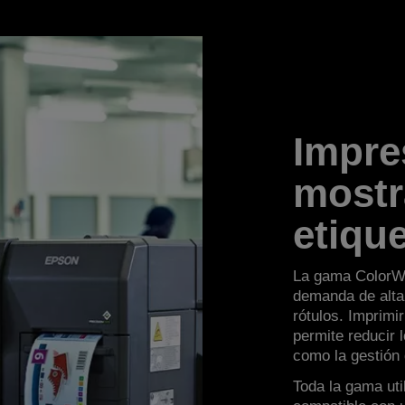
Impre
mostr
etiqu
La gama ColorWo
demanda de alta 
rótulos. Imprim
permite reducir 
como la gestión 
Toda la gama uti