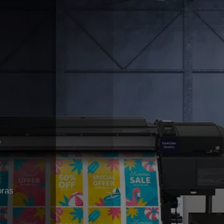
s
oras