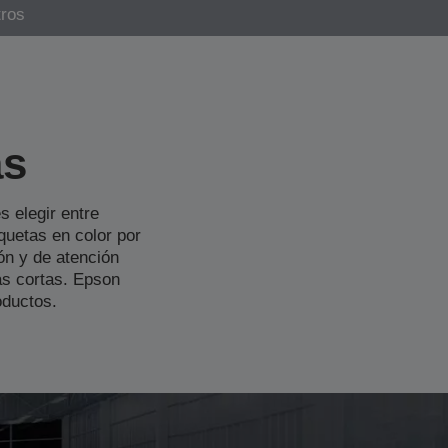
tros
as
s elegir entre
quetas en color por
ión y de atención
das cortas. Epson
oductos.