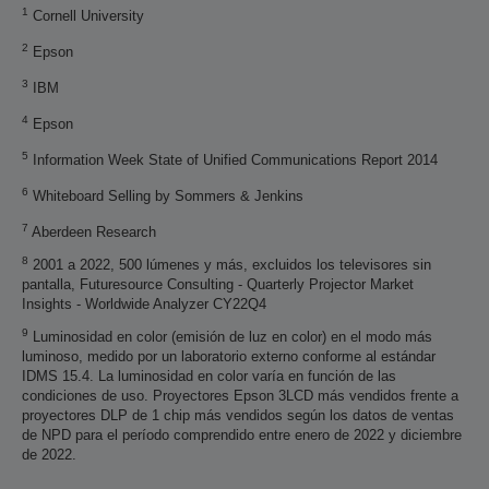
1
Cornell University
2
Epson
3
IBM
4
Epson
5
Information Week State of Unified Communications Report 2014
6
Whiteboard Selling by Sommers & Jenkins
7
Aberdeen Research
8
2001 a 2022, 500 lúmenes y más, excluidos los televisores sin
pantalla, Futuresource Consulting - Quarterly Projector Market
Insights - Worldwide Analyzer CY22Q4
9
Luminosidad en color (emisión de luz en color) en el modo más
luminoso, medido por un laboratorio externo conforme al estándar
IDMS 15.4. La luminosidad en color varía en función de las
condiciones de uso. Proyectores Epson 3LCD más vendidos frente a
proyectores DLP de 1 chip más vendidos según los datos de ventas
de NPD para el período comprendido entre enero de 2022 y diciembre
de 2022.