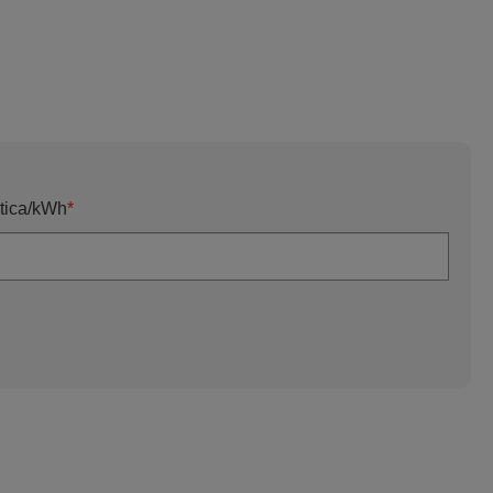
stica/kWh
*