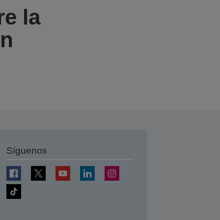
e la
on
Síguenos