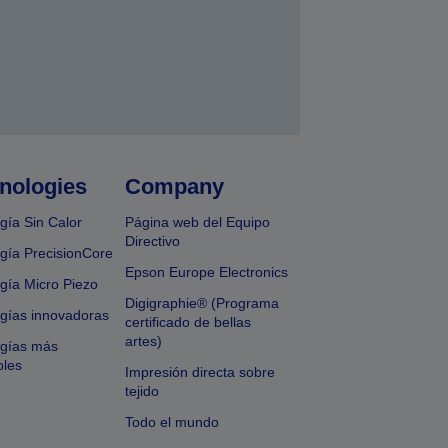
nologies
Company
gía Sin Calor
Página web del Equipo
Directivo
gía PrecisionCore
Epson Europe Electronics
gía Micro Piezo
Digigraphie® (Programa
gías innovadoras
certificado de bellas
artes)
ogías más
bles
Impresión directa sobre
tejido
Todo el mundo