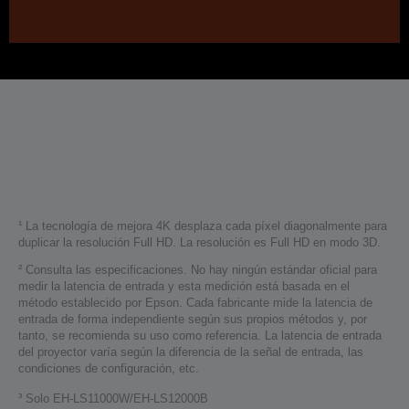
¹ La tecnología de mejora 4K desplaza cada píxel diagonalmente para
duplicar la resolución Full HD. La resolución es Full HD en modo 3D.
² Consulta las especificaciones. No hay ningún estándar oficial para
medir la latencia de entrada y esta medición está basada en el
método establecido por Epson. Cada fabricante mide la latencia de
entrada de forma independiente según sus propios métodos y, por
tanto, se recomienda su uso como referencia. La latencia de entrada
del proyector varía según la diferencia de la señal de entrada, las
condiciones de configuración, etc.
³ Solo EH-LS11000W/EH-LS12000B