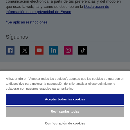
comunicación electrónica, a partir de tus preferencias y del modo en
que usas la web, tal y como se describe en la
Declaración de
información sobre privacidad de Epson
.
*Se aplican restricciones
Síguenos
Atención al cliente
Al hacer clic en “Aceptar todas las cookies”, aceptas que las cookies se guarden en
Últimas ofertas
tu dispositivo para mejorar la navegación del sitio, analizar el uso del mismo, y
colaborar con nuestros estudios para marketing.
Promociones Epson
Aceptar todas las cookies
Registro de productos
Devoluciones
Rechazarlas todas
Control de garantía
Configuración de cookies
Registro de CoverPlus