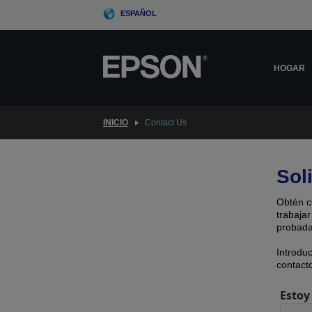
Skip
ESPAÑOL
to
main
content
HOGAR
INICIO
Contact Us
Sol
Obtén c
trabajar
probada
Introdu
contacto
Estoy