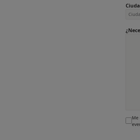
Ciud
¿Nece
Me 
eve