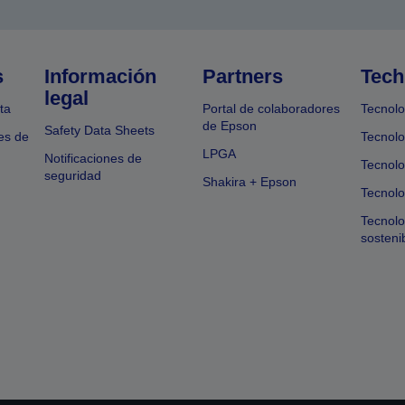
s
Información
Partners
Tech
legal
ta
Portal de colaboradores
Tecnolo
de Epson
Safety Data Sheets
es de
Tecnolo
LPGA
Notificaciones de
Tecnolo
seguridad
Shakira + Epson
Tecnolo
Tecnol
sosteni