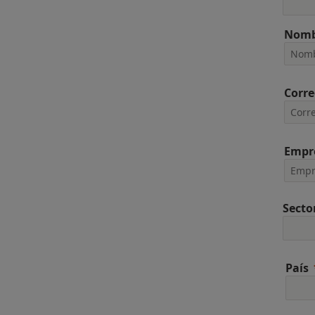
Nomb
Corre
Empr
Secto
País