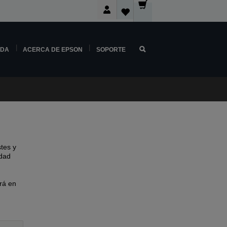
NDA
ACERCA DE EPSON
SOPORTE
tes y
idad
rá en