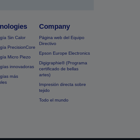
nologies
Company
gía Sin Calor
Página web del Equipo
Directivo
gía PrecisionCore
Epson Europe Electronics
gía Micro Piezo
Digigraphie® (Programa
gías innovadoras
certificado de bellas
artes)
ogías más
bles
Impresión directa sobre
tejido
Todo el mundo