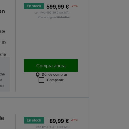
599,99 €
En stock
-26%
on
con IVA (495,86 € sin IVA)
Precio original
811,50 €
ste
 ID
afía
Compra ahora
oche
Dónde comprar
Comparar
na
mo.
de
89,99 €
En stock
-23%
con IVA (74,37 € sin IVA)