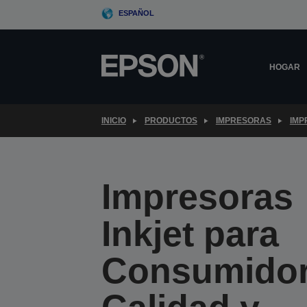
Skip
ESPAÑOL
to
main
content
HOGAR
INICIO
PRODUCTOS
IMPRESORAS
IMP
Impresoras
Inkjet para
Consumidor