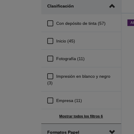
el
el
Clasificación
rango
rango
mínimo
máximo
de
de
A
Con depósito de tinta (57)
precio
precio
Inicio (45)
Fotografía (11)
Impresión en blanco y negro
(3)
Empresa (11)
Mostrar todos los filtros 6
Formatos Papel