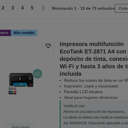
2
3
4
5
Mostrando 1 - 15 de 73 artículos
Orde
Ir
a
la
página
horro
Más vendido
siguiente
Impresora multifunción
EcoTank ET-2871 A4 con
depósito de tinta, conex
Wi-Fi y hasta 3 años de t
incluida
Reduce los costes de tinta en un 9
Impresión, copia y escaneado
Pantalla LCD intuitiva
Ideal para hogares dinámicos
Vuelta al cole
Ahorra en una selección de impresoras.
La oferta es válida solo hasta la median
del 30/08/2026. Descuento aplicable a u
Vista rápida