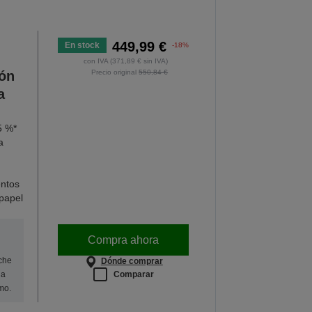
449,99 €
En stock
-18%
con IVA (371,89 € sin IVA)
ión
Precio original
550,84 €
a
5 %*
a
ntos
papel
Compra ahora
oche
Dónde comprar
Comparar
na
mo.