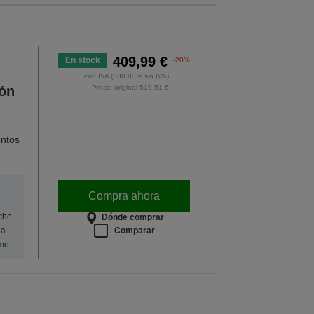
409,99 €
En stock
-20%
con IVA (338,83 € sin IVA)
ión
Precio original
510,51 €
ntos
Compra ahora
oche
Dónde comprar
Comparar
na
mo.