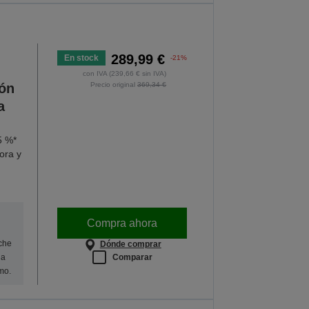
289,99 €
En stock
-21%
con IVA (239,66 € sin IVA)
ión
Precio original
369,34 €
a
5 %*
ora y
Compra ahora
oche
Dónde comprar
Comparar
na
mo.