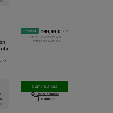
mo.
169,99 €
En stock
-37%
con IVA (140,49 € sin IVA)
ión
Precio original
268,51 €
inta
5 %*
Compra ahora
oche
Dónde comprar
Comparar
na
mo.