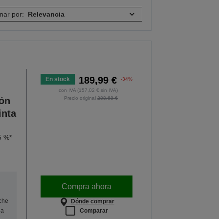
nar por:
189,99 €
En stock
-34%
con IVA (157,02 € sin IVA)
ión
Precio original
288,68 €
inta
5 %*
Compra ahora
oche
Dónde comprar
Comparar
na