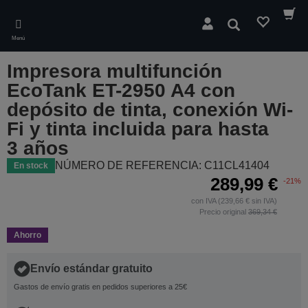
Skip
to
Buscar
main
Menú
content
Impresora multifunción
EcoTank ET-2950 A4 con
depósito de tinta, conexión Wi-
Fi y tinta incluida para hasta
3 años
NÚMERO DE REFERENCIA: C11CL41404
En stock
289,99 €
-21%
con IVA (239,66 € sin IVA)
Precio original
369,34 €
Ahorro
Envío estándar gratuito
Gastos de envío gratis en pedidos superiores a 25€