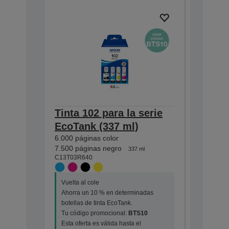
Tinta 102 para la serie
Tinta 1
EcoTank (337 ml)
EcoTan
6.000 páginas color
7.500 pág
C13T03R1
7.500 páginas negro
337 ml
C13T03R640
Vuelta al
Vuelta al cole
Ahorra u
Ahorra un 10 % en determinadas
botellas 
botellas de tinta EcoTank.
Tu códig
Tu código promocional:
BTS10
Esta ofert
Esta oferta es válida hasta el
30/08/202