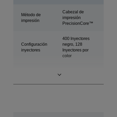
Cabezal de
Método de
impresión
impresión
PrecisionCore™
400 Inyectores
Configuración
negro, 128
inyectores
Inyectores por
color
Tamaño máximo
3,3 pl
gota