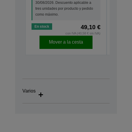
30/08/2026. Descuento aplicable a
tres unid
tres unidades por producto y pedido
como má
como máximo.
49,10 €
En stock
En stock
con IVA (40,58 € sin IVA)
Mover a la cesta
Varios