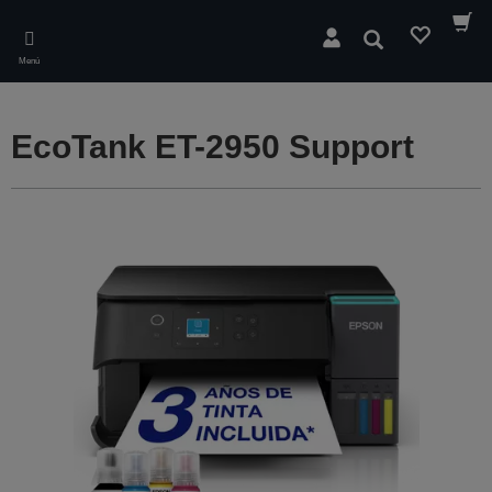
Skip
to
Buscar
main
Menú
content
EcoTank ET-2950 Support