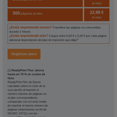
al mes
22,99 €
500
páginas al mes
al mes
¿Estás imprimiendo menos?
Transfiere las páginas no consumidas
durante 2 meses
¿Estás imprimiendo más?
Cargos entre 0,04 € y 0,20 € por cada página
6
adicional dependiendo del plan de impresión que elijas
Regístrate ahora
[1]
ReadyPrint Flex: ahorra
hasta un 70 % en costes de
tinta
ReadyPrint Flex de Epson
calculado sobre el coste de la
suscripción al imprimir el
número máximo de páginas en
el plan correspondiente,
comparado con el coste medio
de imprimir el mismo número de
páginas (impresiones en A4 de
ISO/IEC 24711) con los