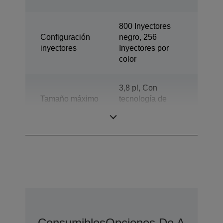
800 Inyectores
Configuración
negro, 256
inyectores
Inyectores por
color
3,8 pl, Con
Tamaño máximo
tecnología de
gota
gotas de tinta de
tamaño variable
Consumibles
Opciones De Ampliaci