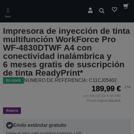
Skip
to
Buscar
main
Menú
content
Impresora de inyección de tinta
multifunción WorkForce Pro
WF-4830DTWF A4 con
conectividad inalámbrica y
6 meses gratis de suscripción
de tinta ReadyPrint*
NÚMERO DE REFERENCIA: C11CJ05402
En stock
189,99 €
-17%
con IVA (157,02 € sin IVA)
Precio original
228,18 €
Ahorro
Envío estándar gratuito
Gastos de envío gratis en pedidos superiores a 25€