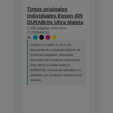
Tintas originales
Tintas
individuales Epson 405
indivi
DURABrite Ultra Maleta
DURABr
1.100 páginas color
Amplia 
63 ml
C13T05H64510
estánda
XL
Imagen 
identifi
Compra 1 y obtén un 50 % de
Cómodo 
descuento en el segundo artículo de
300 págin
productos elegibles. Descuento
350 págin
aplicable solo al artículo más barato.
C13T05G6
Esta oferta es válida hasta el
STANDA
30/08/2026. Descuento aplicable a 3
unidades por producto y pedido como
Compra 1
máximo.
descuento
productos
aplicable
Esta ofert
30/08/202
unidades
máximo.