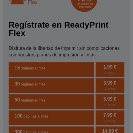
Regístrate en ReadyPrint
Flex
Disfruta de la libertad de imprimir sin complicaciones
con nuestros planes de impresión y tintas
1,99 €
15
páginas al mes
al mes
3,99 €
30
páginas al mes
al mes
5,99 €
50
páginas al mes
al mes
7,99 €
100
páginas al mes
al mes
14,99 €
300
páginas al mes