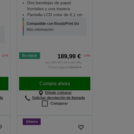
Dos bandejas de papel
frontales y una trasera
Pantalla LCD color de 6,1 cm
Compatible con ReadyPrint Go
Más información
189,99 €
En stock
-17%
-16%
con IVA (157,02 € sin IVA)
Precio original
226,67 €
Compra ahora
Dónde comprar
da
Solicitar devolución de llamada
Comparar
Ahorro