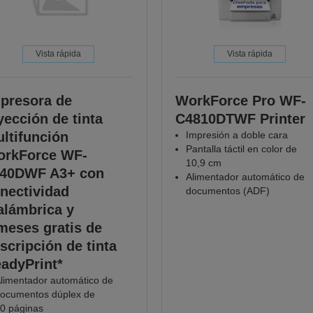
Vista rápida
Vista rápida
presora de
WorkForce Pro WF-
yección de tinta
C4810DTWF Printer
ltifunción
Impresión a doble cara
Pantalla táctil en color de
rkForce WF-
10,9 cm
40DWF A3+ con
Alimentador automático de
nectividad
documentos (ADF)
alámbrica y
meses gratis de
scripción de tinta
adyPrint*
limentador automático de
ocumentos dúplex de
0 páginas