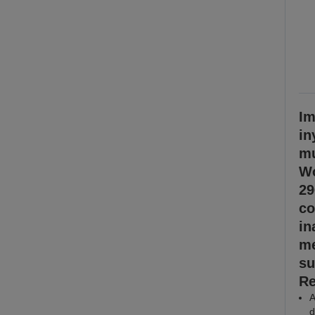
Im
in
mu
Wo
29
co
in
me
su
Re
A
d