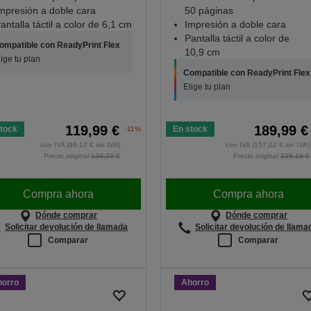
mpresión a doble cara
50 páginas
antalla táctil a color de 6,1 cm
Impresión a doble cara
Pantalla táctil a color de
ompatible con ReadyPrint Flex
10,9 cm
lige tu plan
Compatible con ReadyPrint Flex
Elige tu plan
119,99 €
189,99 €
tock
En stock
-11%
con IVA (99,17 € sin IVA)
con IVA (157,02 € sin IVA)
Precio original
134,23 €
Precio original
228,18 €
Compra ahora
Compra ahora
Dónde comprar
Dónde comprar
Solicitar devolución de llamada
Solicitar devolución de llama
Comparar
Comparar
horro
Ahorro