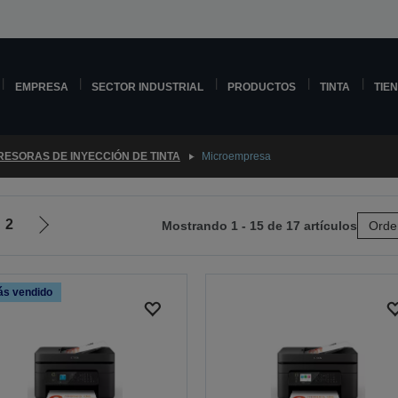
EMPRESA
SECTOR INDUSTRIAL
PRODUCTOS
TINTA
TIE
RESORAS DE INYECCIÓN DE TINTA
Microempresa
2
Mostrando 1 - 15 de 17 artículos
Orde
Ir
a
la
s vendido
página
siguiente