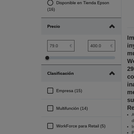
Disponible en Tienda Epson
(16)
Precio
Im
in
Rango mínimo de precio
Rango máximo de precio
€
€
mu
Wo
Ajustar
Ajustar
el
el
29
Clasificación
rango
rango
co
mínimo
máximo
in
de
de
Empresa (15)
me
precio
precio
su
Re
Multifunción (14)
A
d
WorkForce para Retail (5)
I
P