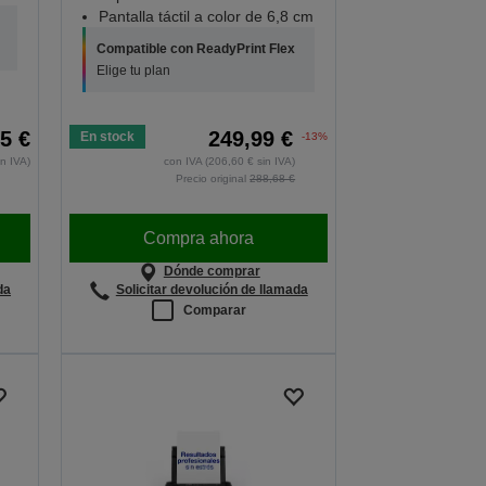
Pantalla táctil a color de 6,8 cm
Compatible con ReadyPrint Flex
Elige tu plan
5 €
249,99 €
En stock
-13%
in IVA)
con IVA (206,60 € sin IVA)
Precio original
288,68 €
Compra ahora
Dónde comprar
da
Solicitar devolución de llamada
Comparar