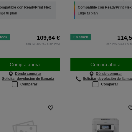
ompatible con ReadyPrint Flex
Compatible con ReadyPrint Flex
lige tu plan
Elige tu plan
109,64 €
114,5
tock
En stock
con IVA (90,61 € sin IVA)
con IVA (94,67 € s
Compra ahora
Compra ahora
Dónde comprar
Dónde comprar
Solicitar devolución de llamada
Solicitar devolución de llama
Comparar
Comparar