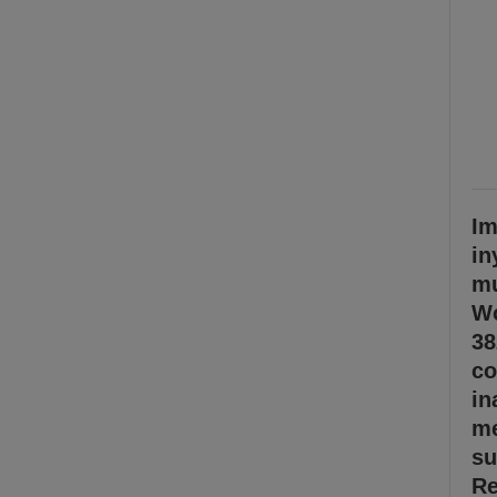
Im
in
mu
Wo
38
co
in
me
su
Re