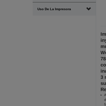
Uso De La Impresora
Im
in
mu
Wo
78
co
in
3 
su
Re
A
d
5