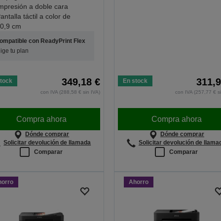
mpresión a doble cara
antalla táctil a color de
0,9 cm
ompatible con ReadyPrint Flex
lige tu plan
349,18 €
311,9
tock
En stock
con IVA (288,58 € sin IVA)
con IVA (257,77 € s
Compra ahora
Compra ahora
Dónde comprar
Dónde comprar
Solicitar devolución de llamada
Solicitar devolución de llama
Comparar
Comparar
horro
Ahorro