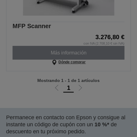
MFP Scanner
3.276,80 €
con IVA (2.708,10 € sin IVA)
Más información
Dónde comprar
Mostrando 1 - 1 de 1 artículos
1
Ir
Ir
a
a
la
la
página
página
Permanece en contacto con Epson y consigue al
anterior
siguiente
instante un código de cupón con un
10 %*
de
descuento en tu próximo pedido.