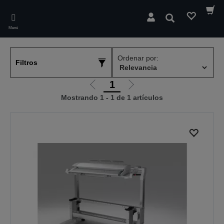
Skip
to
Buscar
main
Menú
content
Ordenar por:
Filtros
1
Ir
Ir
Mostrando 1 - 1 de 1 artículos
a
a
la
la
página
página
anterior
siguiente