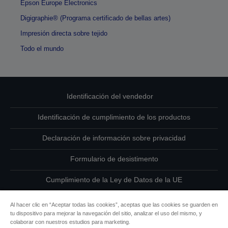
Epson Europe Electronics
Digigraphie® (Programa certificado de bellas artes)
Impresión directa sobre tejido
Todo el mundo
Identificación del vendedor
Identificación de cumplimiento de los productos
Declaración de información sobre privacidad
Formulario de desistimento
Cumplimiento de la Ley de Datos de la UE
Ponte en contacto con nosotros en relación con tus datos
Al hacer clic en “Aceptar todas las cookies”, aceptas que las cookies se guarden en
tu dispositivo para mejorar la navegación del sitio, analizar el uso del mismo, y
Información sobre cookies
colaborar con nuestros estudios para marketing.