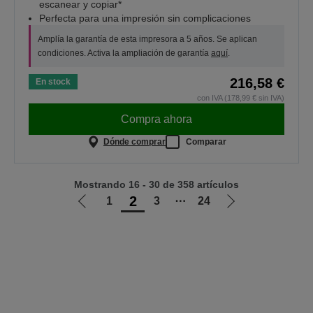
escanear y copiar*
Perfecta para una impresión sin complicaciones
Amplía la garantía de esta impresora a 5 años. Se aplican
condiciones. Activa la ampliación de garantía
aquí
.
216,58 €
En stock
con IVA (178,99 € sin IVA)
Compra ahora
Dónde comprar
Comparar
Mostrando 16 - 30 de 358 artículos
2
1
3
⋯
24
Ir
Ir
a
a
la
la
página
página
anterior
siguiente