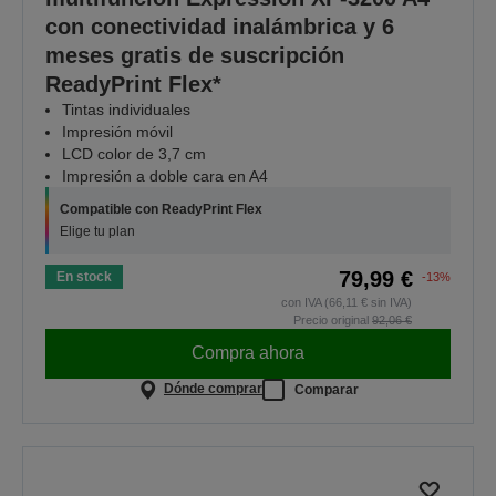
con conectividad inalámbrica y 6
meses gratis de suscripción
ReadyPrint Flex*
Tintas individuales
Impresión móvil
LCD color de 3,7 cm
Impresión a doble cara en A4
Compatible con ReadyPrint Flex
Elige tu plan
79,99 €
En stock
-13%
con IVA (66,11 € sin IVA)
Precio original
92,06 €
Compra ahora
Dónde comprar
Comparar