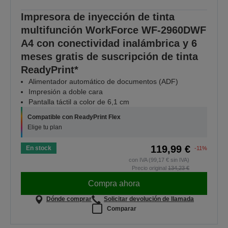
Impresora de inyección de tinta
multifunción WorkForce WF-2960DWF
A4 con conectividad inalámbrica y 6
meses gratis de suscripción de tinta
ReadyPrint*
Alimentador automático de documentos (ADF)
Impresión a doble cara
Pantalla táctil a color de 6,1 cm
Compatible con ReadyPrint Flex
Elige tu plan
119,99 €
En stock
-11%
con IVA (99,17 € sin IVA)
Precio original
134,23 €
Compra ahora
Dónde comprar
Solicitar devolución de llamada
Comparar