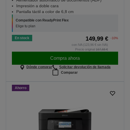
Alimentador automático de documentos (ADF)
Impresión a doble cara
Pantalla táctil a color de 6,8 cm
Compatible con ReadyPrint Flex
Elige tu plan
149,99 €
En stock
-10%
con IVA (123,96 € sin IVA)
Precio original
167,68 €
Compra ahora
Dónde comprar
Solicitar devolución de llamada
Comparar
Ahorro