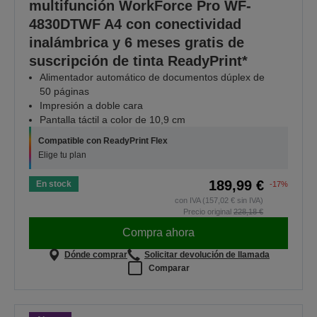
multifunción WorkForce Pro WF-
4830DTWF A4 con conectividad
inalámbrica y 6 meses gratis de
suscripción de tinta ReadyPrint*
Alimentador automático de documentos dúplex de
50 páginas
Impresión a doble cara
Pantalla táctil a color de 10,9 cm
Compatible con ReadyPrint Flex
Elige tu plan
189,99 €
En stock
-17%
con IVA (157,02 € sin IVA)
Precio original
228,18 €
Compra ahora
Dónde comprar
Solicitar devolución de llamada
Comparar