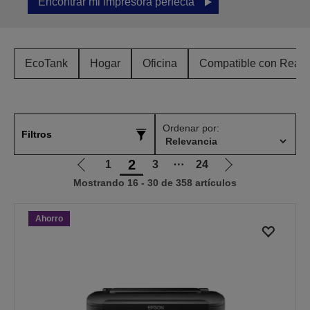
Encontrar mi impresora perfecta
EcoTank
Hogar
Oficina
Compatible con Ready
Ordenar por:
Filtros
2
1
3
⋯
24
Ir
Ir
Mostrando 16 - 30 de 358 artículos
a
a
la
la
página
página
Ahorro
anterior
siguiente