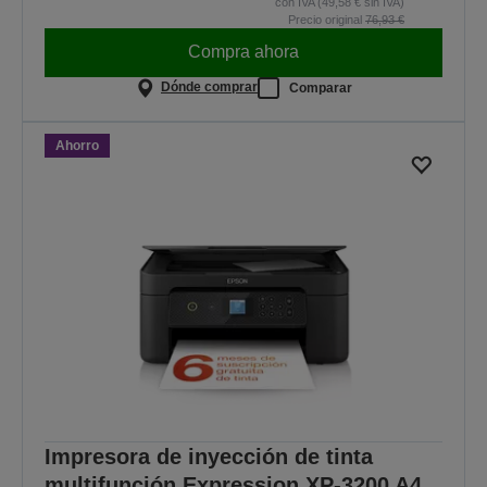
con IVA (49,58 € sin IVA)
Precio original
76,93 €
Compra ahora
Dónde comprar
Comparar
Ahorro
Impresora de inyección de tinta
multifunción Expression XP-3200 A4