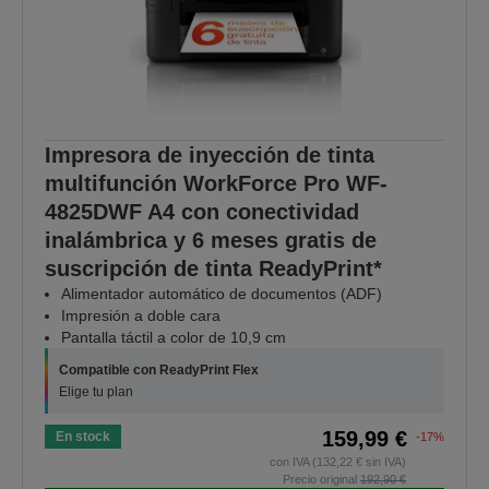
Impresora de inyección de tinta
multifunción WorkForce Pro WF-
4825DWF A4 con conectividad
inalámbrica y 6 meses gratis de
suscripción de tinta ReadyPrint*
Alimentador automático de documentos (ADF)
Impresión a doble cara
Pantalla táctil a color de 10,9 cm
Compatible con ReadyPrint Flex
Elige tu plan
159,99 €
En stock
-17%
con IVA (132,22 € sin IVA)
Precio original
192,90 €