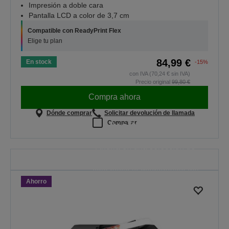
Impresión a doble cara
Pantalla LCD a color de 3,7 cm
Compatible con ReadyPrint Flex
Elige tu plan
84,99 €
En stock
-15%
con IVA (70,24 € sin IVA)
Precio original
99,80 €
Compra ahora
Dónde comprar
Solicitar devolución de llamada
Vuelta al cole
Comparar
Ahorra en una selección de
impresoras. La oferta es válida
solo hasta la medianoche del
Ahorro
30/08/2026.
VER LAS OFERTAS