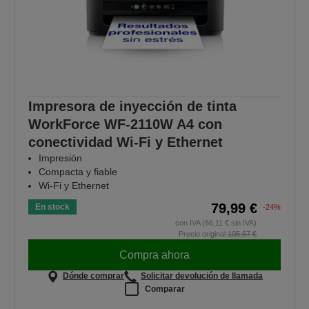
Impresora de inyección de tinta
WorkForce WF-2110W A4 con
conectividad Wi-Fi y Ethernet
Impresión
Compacta y fiable
Wi-Fi y Ethernet
79,99 €
En stock
-24%
con IVA (66,11 € sin IVA)
Precio original
105,67 €
Compra ahora
Dónde comprar
Solicitar devolución de llamada
Comparar