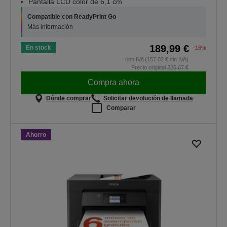
Pantalla LCD color de 6,1 cm
Compatible con ReadyPrint Go
Más información
189,99 €
En stock
-16%
con IVA (157,02 € sin IVA)
Precio original
226,67 €
Compra ahora
Dónde comprar
Solicitar devolución de llamada
Comparar
Ahorro