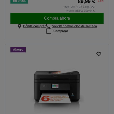
89,99 €
En stock
-18%
con IVA (74,37 € sin IVA)
Precio original
109,64 €
Compra ahora
Dónde comprar
Solicitar devolución de llamada
Comparar
Ahorro