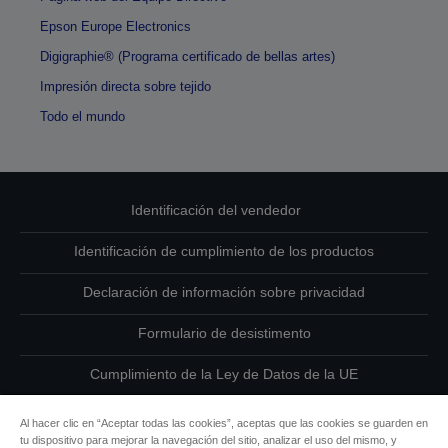
Epson Europe Electronics
Digigraphie® (Programa certificado de bellas artes)
Impresión directa sobre tejido
Todo el mundo
Identificación del vendedor
Identificación de cumplimiento de los productos
Declaración de información sobre privacidad
Formulario de desistimento
Cumplimiento de la Ley de Datos de la UE
Ponte en contacto con nosotros en relación con tus datos
Al hacer clic en “Aceptar todas las cookies”, aceptas que las cookies se guarden en
tu dispositivo para mejorar la navegación del sitio, analizar el uso del mismo, y