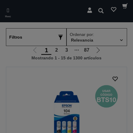
Skip
to
Buscar
main
Menú
content
Ordenar por:
Filtros
1
2
3
⋯
87
Ir
Ir
Mostrando 1 - 15 de 1300 artículos
a
a
la
la
página
página
anterior
siguiente