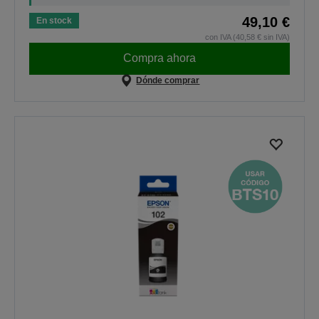
49,10 €
En stock
con IVA (40,58 € sin IVA)
Compra ahora
Dónde comprar