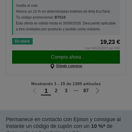
Vuelta al cole
Ahorra un 10 % en determinadas botellas de tinta EcoTank.
Tu código promocional:
BTS10
Esta oferta es válida hasta el 30/08/2026. Descuento aplicable
a tres unidades por producto y pedido como máximo.
19,23 €
En stock
con IVA (15,89 € sin IVA)
Compra ahora
Dónde comprar
Mostrando 1 - 15 de 1300 artículos
1
2
3
⋯
87
Ir
Ir
a
a
la
la
página
página
Permanece en contacto con Epson y consigue al
anterior
siguiente
instante un código de cupón con un
10 %*
de