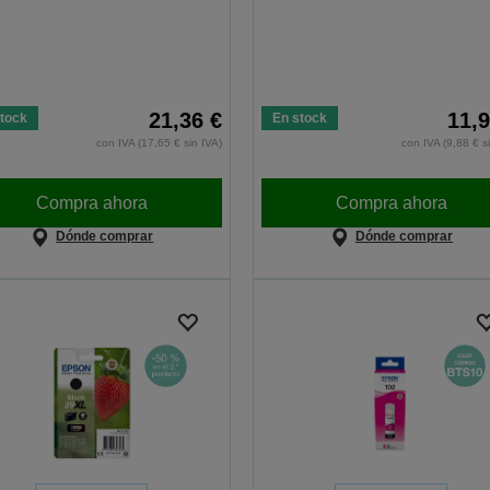
21,36 €
11,9
tock
En stock
con IVA (17,65 € sin IVA)
con IVA (9,88 € s
Compra ahora
Compra ahora
Dónde comprar
Dónde comprar