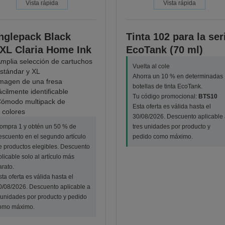
Vista rápida
Vista rápida
nglepack Black
Tinta 102 para la ser
XL Claria Home Ink
EcoTank (70 ml)
mplia selección de cartuchos
Vuelta al cole
stándar y XL
Ahorra un 10 % en determinadas
magen de una fresa
botellas de tinta EcoTank.
ácilmente identificable
Tu código promocional:
BTS10
ómodo multipack de
Esta oferta es válida hasta el
 colores
30/08/2026. Descuento aplicable 
ompra 1 y obtén un 50 % de
tres unidades por producto y
escuento en el segundo artículo
pedido como máximo.
e productos elegibles. Descuento
plicable solo al artículo más
arato.
sta oferta es válida hasta el
0/08/2026. Descuento aplicable a
 unidades por producto y pedido
omo máximo.