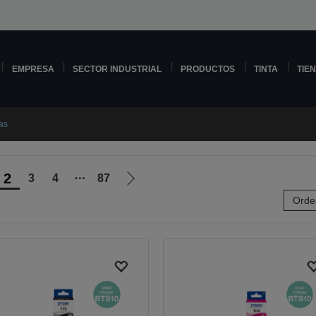
EMPRESA
SECTOR INDUSTRIAL
PRODUCTOS
TINTA
TIE
as
2
3
4
⋯
87
Ir
Orde
a
la
página
siguiente