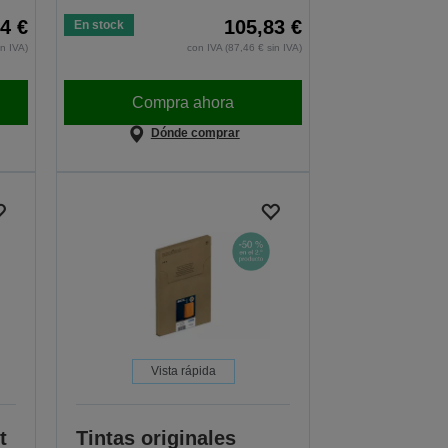
4 €
105,83 €
En stock
in IVA)
con IVA (87,46 € sin IVA)
Compra ahora
Dónde comprar
Vista rápida
t
Tintas originales