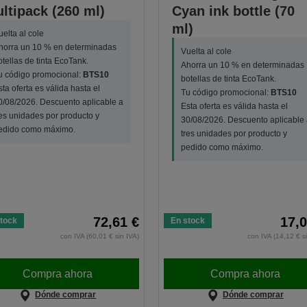
ltipack (260 ml)
Cyan ink bottle (70
ml)
uelta al cole
horra un 10 % en determinadas
Vuelta al cole
otellas de tinta EcoTank.
Ahorra un 10 % en determinadas
u código promocional:
BTS10
botellas de tinta EcoTank.
sta oferta es válida hasta el
Tu código promocional:
BTS10
0/08/2026. Descuento aplicable a
Esta oferta es válida hasta el
res unidades por producto y
30/08/2026. Descuento aplicable 
edido como máximo.
tres unidades por producto y
pedido como máximo.
72,61 €
17,0
tock
En stock
con IVA (60,01 € sin IVA)
con IVA (14,12 € s
Compra ahora
Compra ahora
Dónde comprar
Dónde comprar