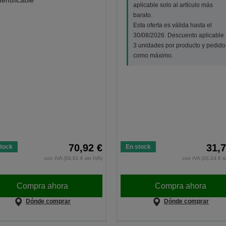
dentificable
aplicable solo al artículo más
barato.
Esta oferta es válida hasta el
30/08/2026. Descuento aplicable 
3 unidades por producto y pedido
como máximo.
70,92 €
31,7
tock
En stock
con IVA (58,61 € sin IVA)
con IVA (26,24 € s
Compra ahora
Compra ahora
Dónde comprar
Dónde comprar