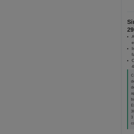
Si
29
A
e
I
f
C
4
C
d
d
a
b
E
3
3
c