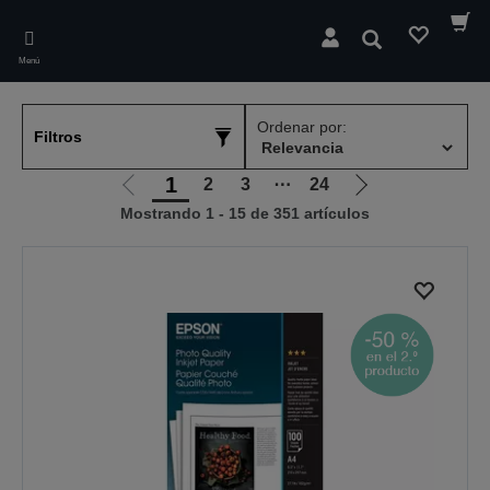
Skip
to
Buscar
main
Menú
content
Ordenar por:
Filtros
1
2
3
⋯
24
Ir
Ir
Mostrando 1 - 15 de 351 artículos
a
a
la
la
página
página
anterior
siguiente