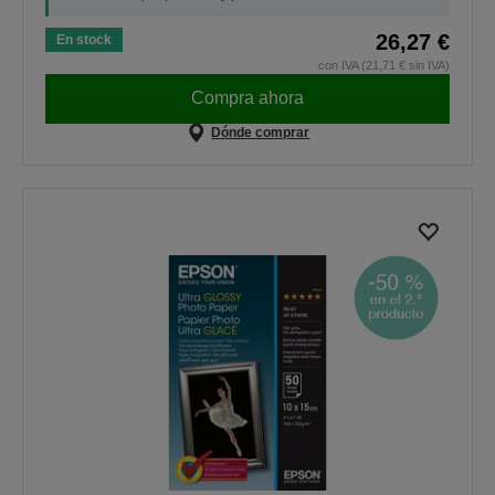
26,27 €
En stock
con IVA (21,71 € sin IVA)
Compra ahora
Dónde comprar