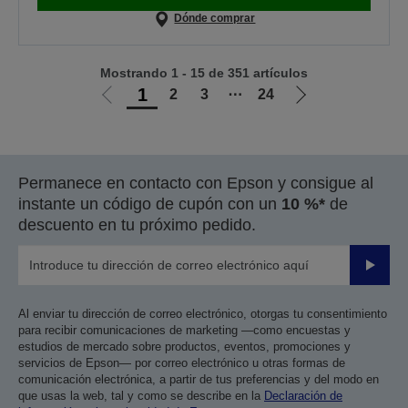
Dónde comprar
Mostrando 1 - 15 de 351 artículos
1
2
3
⋯
24
Ir
Ir
a
a
la
la
página
página
Permanece en contacto con Epson y consigue al
anterior
siguiente
instante un código de cupón con un
10 %*
de
descuento en tu próximo pedido.
Enviar
Al enviar tu dirección de correo electrónico, otorgas tu consentimiento
para recibir comunicaciones de marketing —como encuestas y
estudios de mercado sobre productos, eventos, promociones y
servicios de Epson— por correo electrónico u otras formas de
comunicación electrónica, a partir de tus preferencias y del modo en
que usas la web, tal y como se describe en la
Declaración de