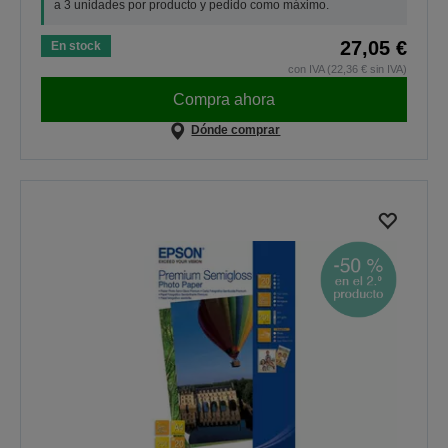
a 3 unidades por producto y pedido como máximo.
27,05 €
En stock
con IVA (22,36 € sin IVA)
Compra ahora
Dónde comprar