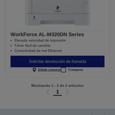
WorkForce AL-M320DN Series
Elevada velocidad de impresión
Tóner fácil de cambiar
Conectividad de red Ethernet
Solicitar devolución de llamada
Dónde comprar
Comparar
Mostrando 1 - 2 de 2 artículos
1
Ir
Ir
a
a
la
la
página
página