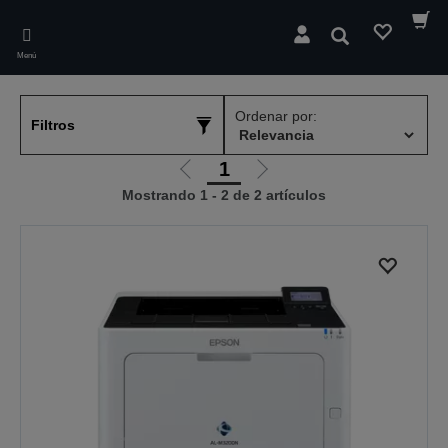
Skip
to
Buscar
main
Menú
content
Ordenar por:
Filtros
1
Ir
Ir
Mostrando 1 - 2 de 2 artículos
a
a
la
la
página
página
anterior
siguiente