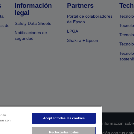
s
Información
Partners
Tech
legal
ta
Portal de colaboradores
Tecnolo
de Epson
Safety Data Sheets
es de
Tecnolo
LPGA
Notificaciones de
Tecnolo
seguridad
Shakira + Epson
Tecnolo
Tecnol
sosteni
en tu
Aceptar todas las cookies
orar con
 de cumplimiento de los productos
Declaración de información sobr
Rechazarlas todas
s de la UE
Ponte en contacto con nosotros en relación con tus dat