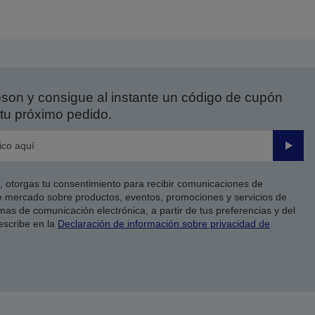
a
la
ágina
página
nterior
siguiente
on y consigue al instante un código de cupón
tu próximo pedido.
Enviar
co, otorgas tu consentimiento para recibir comunicaciones de
 mercado sobre productos, eventos, promociones y servicios de
as de comunicación electrónica, a partir de tus preferencias y del
escribe en la
Declaración de información sobre privacidad de