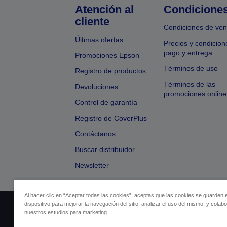
Atención al
Condicione
cliente
Condiciones de ven
Últimas ofertas
Precios y condicion
pago y entrega
Promociones Epson
Términos de uso
Registro de productos
Términos de las
Devoluciones
promociones online
Control de garantía
Registro de CoverPlus
Contáctanos
Buscar distribuidor
Newsletter
Al hacer clic en “Aceptar todas las cookies”, aceptas que las cookies se guarden 
dispositivo para mejorar la navegación del sitio, analizar el uso del mismo, y colab
Identificación del vendedor
Identificación
nuestros estudios para marketing.
Cumplimiento de la Ley de Dato