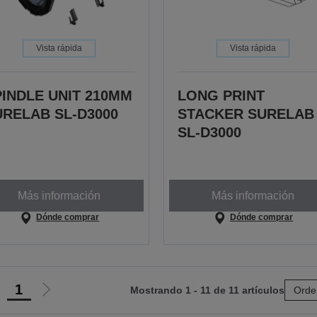
Vista rápida
Vista rápida
PINDLE UNIT 210MM
LONG PRINT
URELAB SL-D3000
STACKER SURELAB
SL-D3000
Más información
Más información
Dónde comprar
Dónde comprar
1
Mostrando 1 - 11 de 11 artículos
Orde
r
Ir
a
a