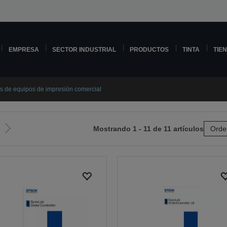
EMPRESA
SECTOR INDUSTRIAL
PRODUCTOS
TINTA
TIE
s de equipos de impresión comercial
Mostrando 1 - 11 de 11 artículos
Orde
Ir
a
la
página
siguiente