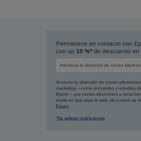
l
p
a
Permanece en contacto con Eps
con un
10 %*
de descuento en 
Al enviar tu dirección de correo electróni
marketing —como encuestas y estudios de
Epson— por correo electrónico u otras form
modo en que usas la web, tal y como se d
Epson
.
*Se aplican restricciones