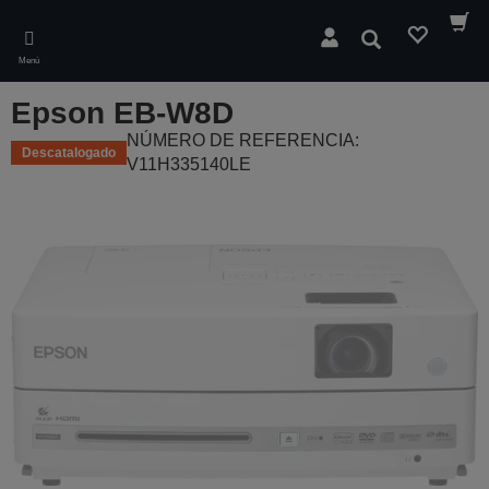
Skip
to
Buscar
main
Menú
content
Epson EB-W8D
NÚMERO DE REFERENCIA:
Descatalogado
V11H335140LE