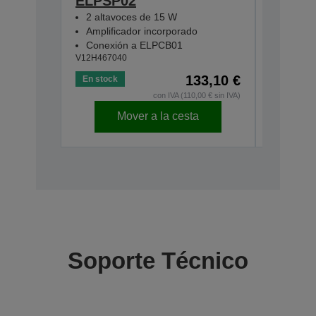
ELPSP02
W8D
V13H010L
2 altavoces de 15 W
Amplificador incorporado
Conexión a ELPCB01
V12H467040
133,10 €
En stock
con IVA (110,00 € sin IVA)
Mover a la cesta
Descatal
Soporte Técnico