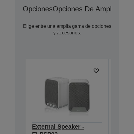
Opciones
Opciones De Ampliación 
Elige entre una amplia gama de opciones
y accesorios.
External Speaker -
Lamp -