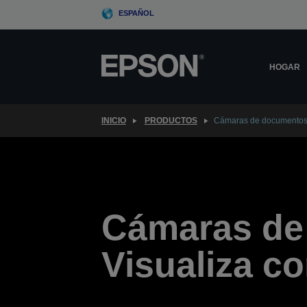
Skip
ESPAÑOL
to
main
content
HOGAR
INICIO
PRODUCTOS
Cámaras de documento
Cámaras de
Visualiza co