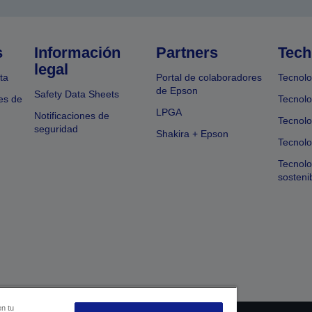
s
Información
Partners
Tech
legal
ta
Portal de colaboradores
Tecnolo
de Epson
Safety Data Sheets
es de
Tecnolo
LPGA
Notificaciones de
Tecnolo
seguridad
Shakira + Epson
Tecnolo
Tecnol
sosteni
en tu