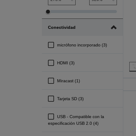
Ajustar
Ajustar
el
el
Conectividad
rango
rango
mínimo
máximo
de
de
micrófono incorporado (3)
precio
precio
HDMI (3)
Miracast (1)
Tarjeta SD (3)
USB - Compatible con la
especificación USB 2.0 (4)