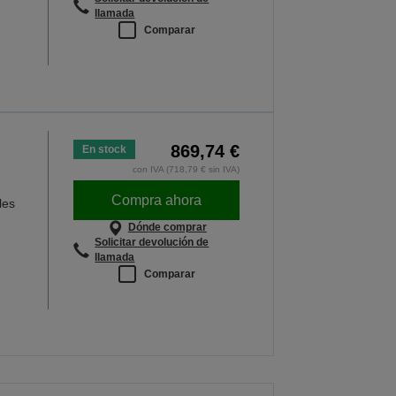
llamada
Comparar
869,74 €
En stock
con IVA (718,79 € sin IVA)
Compra ahora
les
Dónde comprar
Solicitar devolución de
llamada
Comparar