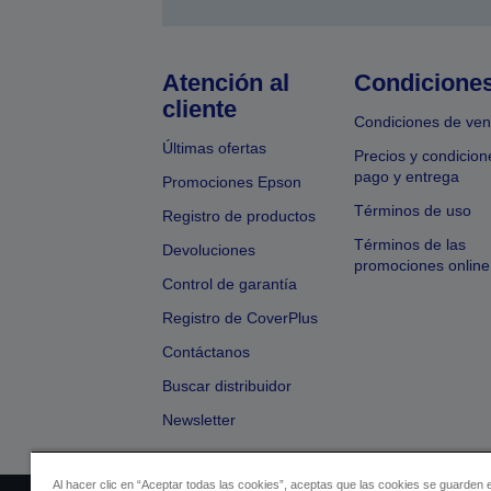
Atención al
Condicione
cliente
Condiciones de ven
Últimas ofertas
Precios y condicion
pago y entrega
Promociones Epson
Términos de uso
Registro de productos
Términos de las
Devoluciones
promociones online
Control de garantía
Registro de CoverPlus
Contáctanos
Buscar distribuidor
Newsletter
Al hacer clic en “Aceptar todas las cookies”, aceptas que las cookies se guarden 