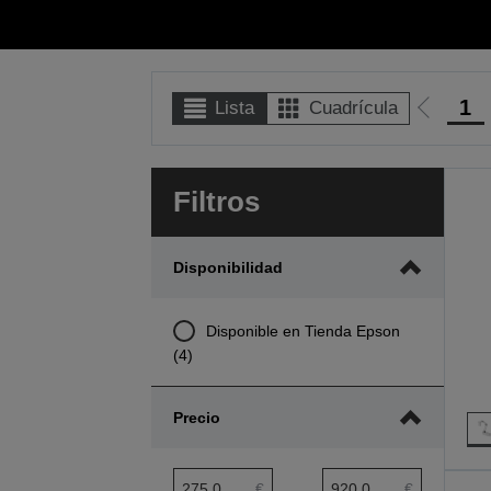
1
Lista
Cuadrícula
Ir
a
la
Filtros
página
anterior
Disponibilidad
Disponible en Tienda Epson
(4)
Precio
Rango mínimo de precio
Rango máximo de precio
€
€