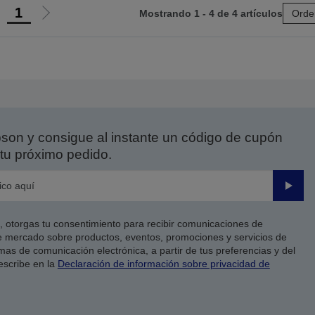
1
Mostrando 1 - 4 de 4 artículos
Orde
r
Ir
a
a
a
la
ágina
página
nterior
siguiente
on y consigue al instante un código de cupón
tu próximo pedido.
Enviar
co, otorgas tu consentimiento para recibir comunicaciones de
 mercado sobre productos, eventos, promociones y servicios de
as de comunicación electrónica, a partir de tus preferencias y del
escribe en la
Declaración de información sobre privacidad de