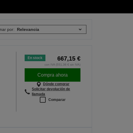
nar por:
667,15 €
En stock
con IVA (551,36 € sin IVA)
Compra ahora
Dónde comprar
Solicitar devolución de
llamada
Comparar