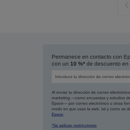
I
l
p
a
Permanece en contacto con Eps
con un
10 %*
de descuento en 
Al enviar tu dirección de correo electróni
marketing —como encuestas y estudios de
Epson— por correo electrónico u otras form
modo en que usas la web, tal y como se d
Epson
.
*Se aplican restricciones