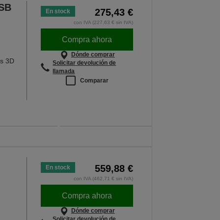
USB
275,43 €
En stock
con IVA (227,63 € sin IVA)
Compra ahora
Dónde comprar
os 3D
Solicitar devolución de
llamada
Comparar
que rinden donde
e necesita
da lección importa
559,88 €
FORMACIÓN
En stock
con IVA (462,71 € sin IVA)
Compra ahora
Dónde comprar
Solicitar devolución de