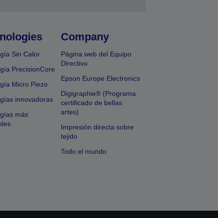
nologies
Company
gía Sin Calor
Página web del Equipo
Directivo
gía PrecisionCore
Epson Europe Electronics
gía Micro Piezo
Digigraphie® (Programa
gías innovadoras
certificado de bellas
artes)
ogías más
bles
Impresión directa sobre
tejido
Todo el mundo