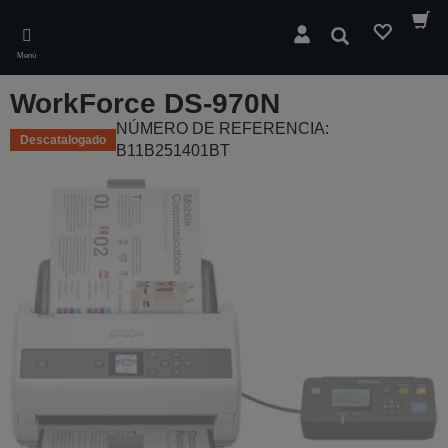
Skip
to
Buscar
main
Menú
content
WorkForce DS-970N
NÚMERO DE REFERENCIA:
Descatalogado
B11B251401BT