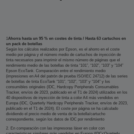
1
Ahorra hasta un 95 % en costes de tinta / Hasta 63 cartuchos en
un pack de botellas
Según los cálculos realizados por Epson, es el ahorro en el coste
medio por página y el número medio de cartuchos de inyección de
tinta necesarios para imprimir el mismo número de páginas que el
rendimiento medio de las botellas de tinta “101”, “102”, “103” y “104”
Epson EcoTank. Comparación entre el rendimiento medio
(impresiones en A4 del patrón de prueba ISO/IEC 24712) de las series
de botellas de tinta EcoTank “101”, “102”, “103” y “104” y los
consumibles originales (IDC, Hardcopy Peripherals Consumables
Tracker, envíos de 2023, publicado en el T1 de 2024) utilizados en los
40 dispositivos de inyección de tinta a color A4 más vendidos en
Europa (IDC, Quarterly Hardcopy Peripherals Tracker, envíos de 2023,
publicado en el T1 de 2024). El coste por página se ha calculado
dividiendo el precio medio de venta de la botella/cartucho
correspondiente, según los datos de IDC por rendimiento
2. En comparación con las impresoras láser en color con
características similares más vendidas en Europa (IDC<Quarterly