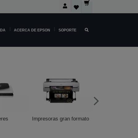
NDA
ACERCA DE EPSON
SOPORTE
eres
Impresoras gran formato
Impresoras para p
venta