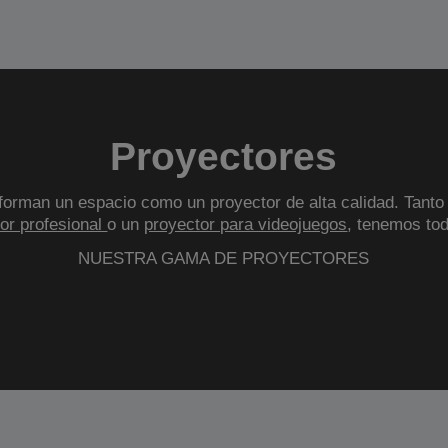
Proyectores
orman un espacio como un proyector de alta calidad. Tanto
or profesional
o un
proyector para videojuegos
, tenemos tod
NUESTRA GAMA DE PROYECTORES