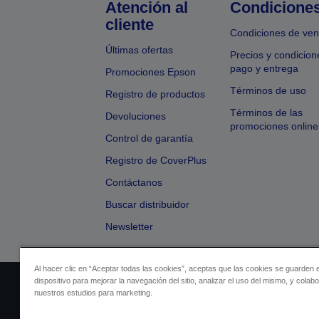
Atención al
Condicione
cliente
Condiciones de ven
Últimas ofertas
Precios y condicion
pago y entrega
Promociones Epson
Términos de uso
Registro de productos
Términos de las
Devoluciones
promociones online
Control de garantía
Registro de CoverPlus
Contáctanos
Buscar distribuidor
Newsletter
Al hacer clic en “Aceptar todas las cookies”, aceptas que las cookies se guarden 
dispositivo para mejorar la navegación del sitio, analizar el uso del mismo, y colab
Identificación del vendedor
Identificación
nuestros estudios para marketing.
Cumplimiento de la Ley de Dato