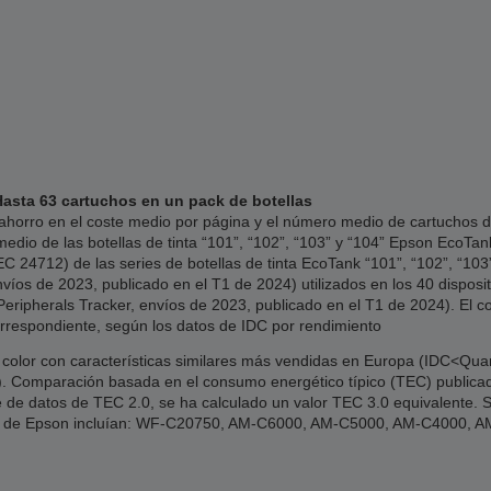
Hasta 63 cartuchos en un pack de botellas
 ahorro en el coste medio por página y el número medio de cartuchos de
dio de las botellas de tinta “101”, “102”, “103” y “104” Epson EcoTa
 24712) de las series de botellas de tinta EcoTank “101”, “102”, “103”
os de 2023, publicado en el T1 de 2024) utilizados en los 40 dispositi
ripherals Tracker, envíos de 2023, publicado en el T1 de 2024). El co
orrespondiente, según los datos de IDC por rendimiento
 color con características similares más vendidas en Europa (IDC<Quar
24). Comparación basada en el consumo energético típico (TEC) public
e de datos de TEC 2.0, se ha calculado un valor TEC 3.0 equivalente. S
los de Epson incluían: WF-C20750, AM-C6000, AM-C5000, AM-C4000,