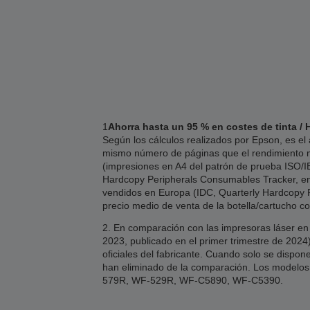
1
Ahorra hasta un 95 % en costes de tinta / 
Según los cálculos realizados por Epson, es el
mismo número de páginas que el rendimiento me
(impresiones en A4 del patrón de prueba ISO/IEC
Hardcopy Peripherals Consumables Tracker, enví
vendidos en Europa (IDC, Quarterly Hardcopy Pe
precio medio de venta de la botella/cartucho c
2. En comparación con las impresoras láser en
2023, publicado en el primer trimestre de 20
oficiales del fabricante. Cuando solo se dispon
han eliminado de la comparación. Los mode
579R, WF-529R, WF-C5890, WF-C5390.