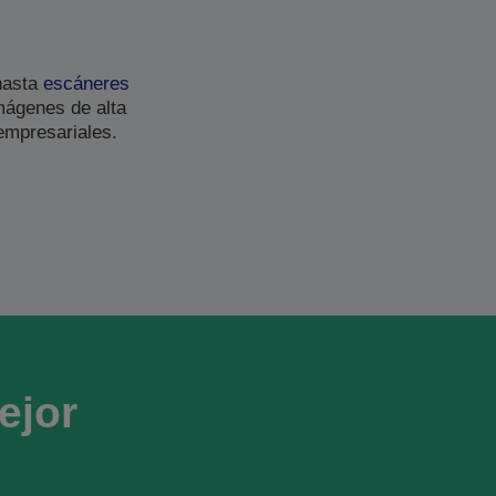
asta
escáneres
mágenes de alta
empresariales.
ejor