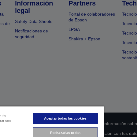
s
Información
Partners
Tech
legal
ta
Portal de colaboradores
Tecnolo
de Epson
Safety Data Sheets
es de
Tecnolo
LPGA
Notificaciones de
Tecnolo
seguridad
Shakira + Epson
Tecnolo
Tecnol
sosteni
en tu
Aceptar todas las cookies
orar con
 de cumplimiento de los productos
Declaración de información sobr
s de la UE
Ponte en contacto con nosotros en relación con tus dat
Rechazarlas todas