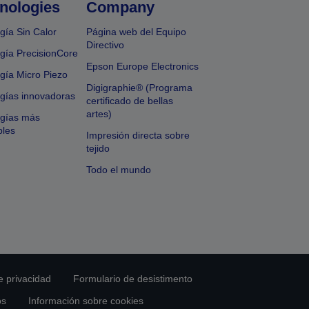
nologies
Company
gía Sin Calor
Página web del Equipo
Directivo
gía PrecisionCore
Epson Europe Electronics
gía Micro Piezo
Digigraphie® (Programa
gías innovadoras
certificado de bellas
artes)
ogías más
bles
Impresión directa sobre
tejido
Todo el mundo
e privacidad
Formulario de desistimento
os
Información sobre cookies