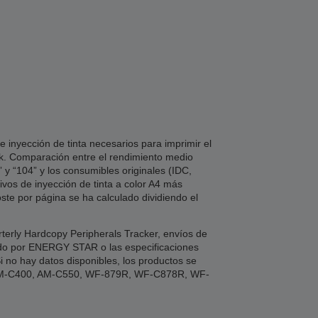
 inyección de tinta necesarios para imprimir el
nk. Comparación entre el rendimiento medio
 y “104” y los consumibles originales (IDC,
vos de inyección de tinta a color A4 más
ste por página se ha calculado dividiendo el
terly Hardcopy Peripherals Tracker, envíos de
ado por ENERGY STAR o las especificaciones
i no hay datos disponibles, los productos se
 AM-C400, AM-C550, WF-879R, WF-C878R, WF-