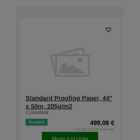
Standard Proofing Paper, 44"
Stan
x 50m, 205g/m2
44" 
C13S045009
C13S0
499,06 €
En stock
En s
con IVA (412,45 € sin IVA)
Mover a la cesta