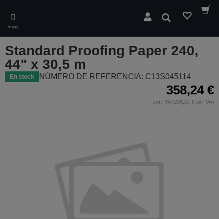
Skip
to
Buscar
main
Menú
content
Standard Proofing Paper 240,
44" x 30,5 m
NÚMERO DE REFERENCIA: C13S045114
En stock
358,24 €
con IVA (296,07 € sin IVA)