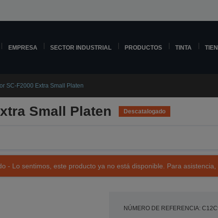
EMPRESA
SECTOR INDUSTRIAL
PRODUCTOS
TINTA
TIE
or SC-F2000 Extra Small Platen
xtra Small Platen
Descatalogado
o - Lo sentimos, este producto ya no está disponible. Para asistencia,
NÚMERO DE REFERENCIA: C12C