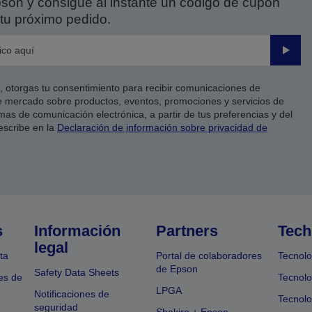
on y consigue al instante un código de cupón
tu próximo pedido.
Enviar
co, otorgas tu consentimiento para recibir comunicaciones de
 mercado sobre productos, eventos, promociones y servicios de
as de comunicación electrónica, a partir de tus preferencias y del
escribe en la
Declaración de información sobre privacidad de
s
Información
Partners
Tech
legal
ta
Portal de colaboradores
Tecnolo
de Epson
Safety Data Sheets
es de
Tecnolo
LPGA
Notificaciones de
Tecnolo
seguridad
Shakira + Epson