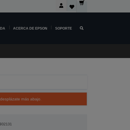
NDA
ACERCA DE EPSON
SOPORTE
 desplázate más abajo.
932131