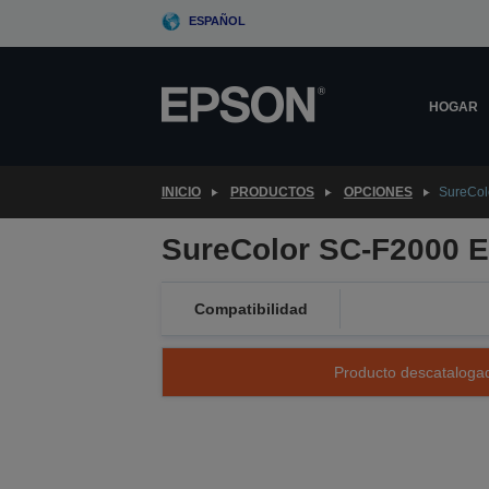
Skip
ESPAÑOL
to
main
content
HOGAR
INICIO
PRODUCTOS
OPCIONES
SureCol
SureColor SC-F2000 E
Compatibilidad
Producto descatalogad