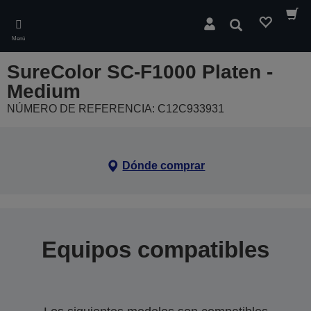
Skip
to
Buscar
main
Menú
content
SureColor SC-F1000 Platen -
Medium
NÚMERO DE REFERENCIA: C12C933931
Dónde comprar
Equipos compatibles