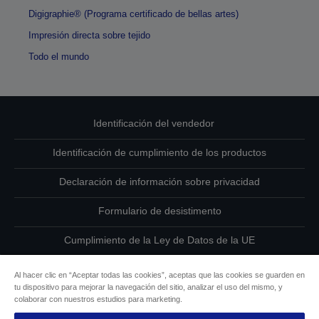
Digigraphie® (Programa certificado de bellas artes)
Impresión directa sobre tejido
Todo el mundo
Identificación del vendedor
Identificación de cumplimiento de los productos
Declaración de información sobre privacidad
Formulario de desistimento
Cumplimiento de la Ley de Datos de la UE
Ponte en contacto con nosotros en relación con tus datos
Al hacer clic en “Aceptar todas las cookies”, aceptas que las cookies se guarden en
tu dispositivo para mejorar la navegación del sitio, analizar el uso del mismo, y
Información sobre cookies
colaborar con nuestros estudios para marketing.